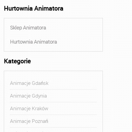
Hurtownia Animatora
Sklep Animatora
Hurtownia Animatora
Kategorie
Animacje Gdańsk
Animacje Gdynia
Animacje Kraków
Animacje Poznań