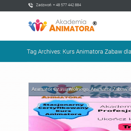
Zadzwoń + 48 577 442 884
Tag Archives: Kurs Animatora Zabaw dla
Animator Czasu Wolnego
,
Animator Zabaw d