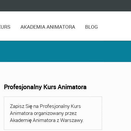
KURS
AKADEMIA ANIMATORA
BLOG
Profesjonalny Kurs Animatora
,
Kurs Animatora Czasu Wolnego Warszawa
,
Kurs Animato
Zapisz Się na Profesjonalny Kurs
Animatora organizowany przez
Akademię Animatora z Warszawy.