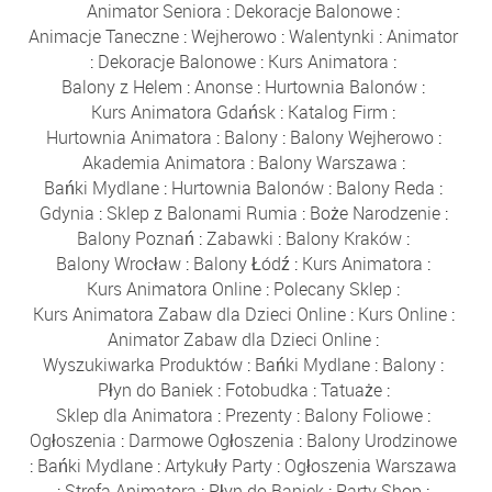
Animator Seniora
:
Dekoracje Balonowe
:
Animacje Taneczne
:
Wejherowo
:
Walentynki
:
Animator
:
Dekoracje Balonowe
:
Kurs Animatora
:
Balony z Helem
:
Anonse
:
Hurtownia Balonów
:
Kurs Animatora Gdańsk
:
Katalog Firm
:
Hurtownia Animatora
:
Balony
:
Balony Wejherowo
:
Akademia Animatora
:
Balony Warszawa
:
Bańki Mydlane
:
Hurtownia Balonów
:
Balony Reda
:
Gdynia
:
Sklep z Balonami Rumia
:
Boże Narodzenie
:
Balony Poznań
:
Zabawki
:
Balony Kraków
:
Balony Wrocław
:
Balony Łódź
:
Kurs Animatora
:
Kurs Animatora Online
:
Polecany Sklep
:
Kurs Animatora Zabaw dla Dzieci Online
:
Kurs Online
:
Animator Zabaw dla Dzieci Online
:
Wyszukiwarka Produktów
:
Bańki Mydlane
:
Balony
:
Płyn do Baniek
:
Fotobudka
:
Tatuaże
:
Sklep dla Animatora
:
Prezenty
:
Balony Foliowe
:
Ogłoszenia
:
Darmowe Ogłoszenia
:
Balony Urodzinowe
:
Bańki Mydlane
:
Artykuły Party
:
Ogłoszenia Warszawa
:
Strefa Animatora
:
Płyn do Baniek
:
Party Shop
: