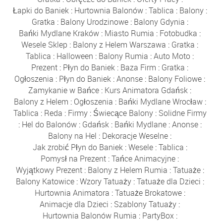
Łapki do Baniek
:
Hurtownia Balonów
:
Tablica
:
Balony
:
Gratka
:
Balony Urodzinowe
:
Balony Gdynia
:
Bańki Mydlane Kraków
:
Miasto Rumia
:
Fotobudka
:
Wesele Sklep
:
Balony z Helem Warszawa
:
Gratka
:
Tablica
:
Halloween
:
Balony Rumia
:
Auto Moto
:
Prezent
:
Płyn do Baniek
:
Baza Firm
:
Gratka
:
Ogłoszenia
:
Płyn do Baniek
:
Anonse
:
Balony Foliowe
:
Zamykanie w Bańce
:
Kurs Animatora Gdańsk
:
Balony z Helem
:
Ogłoszenia
:
Bańki Mydlane Wrocław
:
Tablica
:
Reda
:
Firmy
:
Świecące Balony
:
Solidne Firmy
:
Hel do Balonów
:
Gdańsk
:
Bańki Mydlane
:
Anonse
:
Balony na Hel
:
Dekoracje Weselne
:
Jak zrobić Płyn do Baniek
:
Wesele
:
Tablica
:
Pomysł na Prezent
:
Tańce Animacyjne
:
Wyjątkowy Prezent
:
Balony z Helem Rumia
:
Tatuaże
:
Balony Katowice
:
Wzory Tatuaży
:
Tatuaże dla Dzieci
:
Hurtownia Animatora
:
Tatuaże Brokatowe
:
Animacje dla Dzieci
:
Szablony Tatuaży
:
Hurtownia Balonów Rumia
:
PartyBox
: