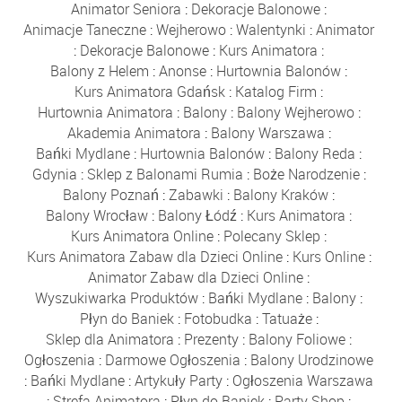
Animator Seniora
:
Dekoracje Balonowe
:
Animacje Taneczne
:
Wejherowo
:
Walentynki
:
Animator
:
Dekoracje Balonowe
:
Kurs Animatora
:
Balony z Helem
:
Anonse
:
Hurtownia Balonów
:
Kurs Animatora Gdańsk
:
Katalog Firm
:
Hurtownia Animatora
:
Balony
:
Balony Wejherowo
:
Akademia Animatora
:
Balony Warszawa
:
Bańki Mydlane
:
Hurtownia Balonów
:
Balony Reda
:
Gdynia
:
Sklep z Balonami Rumia
:
Boże Narodzenie
:
Balony Poznań
:
Zabawki
:
Balony Kraków
:
Balony Wrocław
:
Balony Łódź
:
Kurs Animatora
:
Kurs Animatora Online
:
Polecany Sklep
:
Kurs Animatora Zabaw dla Dzieci Online
:
Kurs Online
:
Animator Zabaw dla Dzieci Online
:
Wyszukiwarka Produktów
:
Bańki Mydlane
:
Balony
:
Płyn do Baniek
:
Fotobudka
:
Tatuaże
:
Sklep dla Animatora
:
Prezenty
:
Balony Foliowe
:
Ogłoszenia
:
Darmowe Ogłoszenia
:
Balony Urodzinowe
:
Bańki Mydlane
:
Artykuły Party
:
Ogłoszenia Warszawa
:
Strefa Animatora
:
Płyn do Baniek
:
Party Shop
: