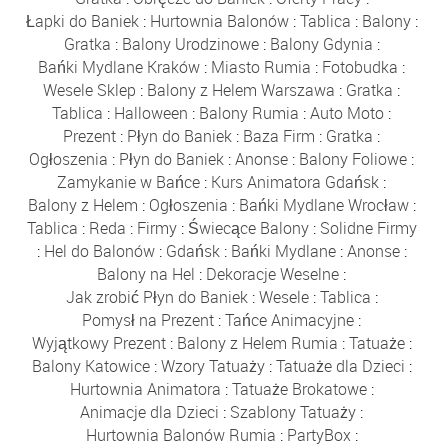
Łapki do Baniek
:
Hurtownia Balonów
:
Tablica
:
Balony
:
Gratka
:
Balony Urodzinowe
:
Balony Gdynia
:
Bańki Mydlane Kraków
:
Miasto Rumia
:
Fotobudka
:
Wesele Sklep
:
Balony z Helem Warszawa
:
Gratka
:
Tablica
:
Halloween
:
Balony Rumia
:
Auto Moto
:
Prezent
:
Płyn do Baniek
:
Baza Firm
:
Gratka
:
Ogłoszenia
:
Płyn do Baniek
:
Anonse
:
Balony Foliowe
:
Zamykanie w Bańce
:
Kurs Animatora Gdańsk
:
Balony z Helem
:
Ogłoszenia
:
Bańki Mydlane Wrocław
:
Tablica
:
Reda
:
Firmy
:
Świecące Balony
:
Solidne Firmy
:
Hel do Balonów
:
Gdańsk
:
Bańki Mydlane
:
Anonse
:
Balony na Hel
:
Dekoracje Weselne
:
Jak zrobić Płyn do Baniek
:
Wesele
:
Tablica
:
Pomysł na Prezent
:
Tańce Animacyjne
:
Wyjątkowy Prezent
:
Balony z Helem Rumia
:
Tatuaże
:
Balony Katowice
:
Wzory Tatuaży
:
Tatuaże dla Dzieci
:
Hurtownia Animatora
:
Tatuaże Brokatowe
:
Animacje dla Dzieci
:
Szablony Tatuaży
:
Hurtownia Balonów Rumia
:
PartyBox
: