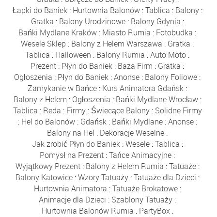
Łapki do Baniek
:
Hurtownia Balonów
:
Tablica
:
Balony
:
Gratka
:
Balony Urodzinowe
:
Balony Gdynia
:
Bańki Mydlane Kraków
:
Miasto Rumia
:
Fotobudka
:
Wesele Sklep
:
Balony z Helem Warszawa
:
Gratka
:
Tablica
:
Halloween
:
Balony Rumia
:
Auto Moto
:
Prezent
:
Płyn do Baniek
:
Baza Firm
:
Gratka
:
Ogłoszenia
:
Płyn do Baniek
:
Anonse
:
Balony Foliowe
:
Zamykanie w Bańce
:
Kurs Animatora Gdańsk
:
Balony z Helem
:
Ogłoszenia
:
Bańki Mydlane Wrocław
:
Tablica
:
Reda
:
Firmy
:
Świecące Balony
:
Solidne Firmy
:
Hel do Balonów
:
Gdańsk
:
Bańki Mydlane
:
Anonse
:
Balony na Hel
:
Dekoracje Weselne
:
Jak zrobić Płyn do Baniek
:
Wesele
:
Tablica
:
Pomysł na Prezent
:
Tańce Animacyjne
:
Wyjątkowy Prezent
:
Balony z Helem Rumia
:
Tatuaże
:
Balony Katowice
:
Wzory Tatuaży
:
Tatuaże dla Dzieci
:
Hurtownia Animatora
:
Tatuaże Brokatowe
:
Animacje dla Dzieci
:
Szablony Tatuaży
:
Hurtownia Balonów Rumia
:
PartyBox
: