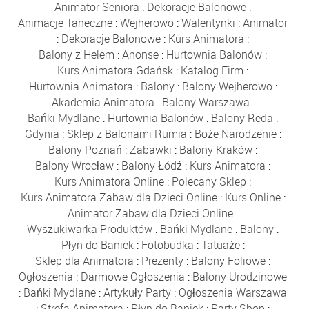
Animator Seniora
:
Dekoracje Balonowe
:
Animacje Taneczne
:
Wejherowo
:
Walentynki
:
Animator
:
Dekoracje Balonowe
:
Kurs Animatora
:
Balony z Helem
:
Anonse
:
Hurtownia Balonów
:
Kurs Animatora Gdańsk
:
Katalog Firm
:
Hurtownia Animatora
:
Balony
:
Balony Wejherowo
:
Akademia Animatora
:
Balony Warszawa
:
Bańki Mydlane
:
Hurtownia Balonów
:
Balony Reda
:
Gdynia
:
Sklep z Balonami Rumia
:
Boże Narodzenie
:
Balony Poznań
:
Zabawki
:
Balony Kraków
:
Balony Wrocław
:
Balony Łódź
:
Kurs Animatora
:
Kurs Animatora Online
:
Polecany Sklep
:
Kurs Animatora Zabaw dla Dzieci Online
:
Kurs Online
:
Animator Zabaw dla Dzieci Online
:
Wyszukiwarka Produktów
:
Bańki Mydlane
:
Balony
:
Płyn do Baniek
:
Fotobudka
:
Tatuaże
:
Sklep dla Animatora
:
Prezenty
:
Balony Foliowe
:
Ogłoszenia
:
Darmowe Ogłoszenia
:
Balony Urodzinowe
:
Bańki Mydlane
:
Artykuły Party
:
Ogłoszenia Warszawa
:
Strefa Animatora
:
Płyn do Baniek
:
Party Shop
: