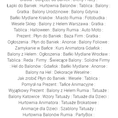
Łapki do Baniek
:
Hurtownia Balonów
:
Tablica
:
Balony
:
Gratka
:
Balony Urodzinowe
:
Balony Gdynia
:
Bańki Mydlane Kraków
:
Miasto Rumia
:
Fotobudka
:
Wesele Sklep
:
Balony z Helem Warszawa
:
Gratka
:
Tablica
:
Halloween
:
Balony Rumia
:
Auto Moto
:
Prezent
:
Płyn do Baniek
:
Baza Firm
:
Gratka
:
Ogłoszenia
:
Płyn do Baniek
:
Anonse
:
Balony Foliowe
:
Zamykanie w Bańce
:
Kurs Animatora Gdańsk
:
Balony z Helem
:
Ogłoszenia
:
Bańki Mydlane Wrocław
:
Tablica
:
Reda
:
Firmy
:
Świecące Balony
:
Solidne Firmy
:
Hel do Balonów
:
Gdańsk
:
Bańki Mydlane
:
Anonse
:
Balony na Hel
:
Dekoracje Weselne
:
Jak zrobić Płyn do Baniek
:
Wesele
:
Tablica
:
Pomysł na Prezent
:
Tańce Animacyjne
:
Wyjątkowy Prezent
:
Balony z Helem Rumia
:
Tatuaże
:
Balony Katowice
:
Wzory Tatuaży
:
Tatuaże dla Dzieci
:
Hurtownia Animatora
:
Tatuaże Brokatowe
:
Animacje dla Dzieci
:
Szablony Tatuaży
:
Hurtownia Balonów Rumia
:
PartyBox
: