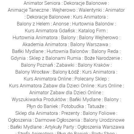
Animator Seniora
:
Dekoracje Balonowe
:
Animacje Taneczne
:
Wejherowo
:
Walentynki
:
Animator
:
Dekoracje Balonowe
:
Kurs Animatora
:
Balony z Helem
:
Anonse
:
Hurtownia Balonów
:
Kurs Animatora Gdańsk
:
Katalog Firm
:
Hurtownia Animatora
:
Balony
:
Balony Wejherowo
:
Akademia Animatora
:
Balony Warszawa
:
Bańki Mydlane
:
Hurtownia Balonów
:
Balony Reda
:
Gdynia
:
Sklep z Balonami Rumia
:
Boże Narodzenie
:
Balony Poznań
:
Zabawki
:
Balony Kraków
:
Balony Wrocław
:
Balony Łódź
:
Kurs Animatora
:
Kurs Animatora Online
:
Polecany Sklep
:
Kurs Animatora Zabaw dla Dzieci Online
:
Kurs Online
:
Animator Zabaw dla Dzieci Online
:
Wyszukiwarka Produktów
:
Bańki Mydlane
:
Balony
:
Płyn do Baniek
:
Fotobudka
:
Tatuaże
:
Sklep dla Animatora
:
Prezenty
:
Balony Foliowe
:
Ogłoszenia
:
Darmowe Ogłoszenia
:
Balony Urodzinowe
:
Bańki Mydlane
:
Artykuły Party
:
Ogłoszenia Warszawa
:
Strefa Animatora
:
Płyn do Baniek
:
Party Shop
: