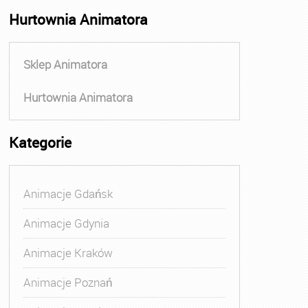
Hurtownia Animatora
Sklep Animatora
Hurtownia Animatora
Kategorie
Animacje Gdańsk
Animacje Gdynia
Animacje Kraków
Animacje Poznań