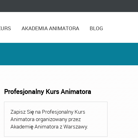
KURS
AKADEMIA ANIMATORA
BLOG
Profesjonalny Kurs Animatora
,
Kurs Animatora Czasu Wolnego Warszawa
,
Kurs Animato
Zapisz Się na Profesjonalny Kurs
Animatora organizowany przez
Akademię Animatora z Warszawy.