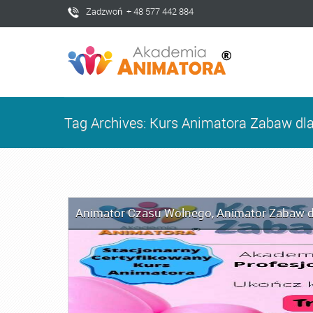
Zadzwoń + 48 577 442 884
Tag Archives: Kurs Animatora Zabaw dla
Animator Czasu Wolnego
,
Animator Zabaw d