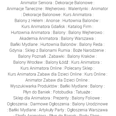
Animator Seniora
:
Dekoracje Balonowe
:
Animacje Taneczne
:
Wejherowo
:
Walentynki
:
Animator
:
Dekoracje Balonowe
:
Kurs Animatora
:
Balony z Helem
:
Anonse
:
Hurtownia Balonów
:
Kurs Animatora Gdańsk
:
Katalog Firm
:
Hurtownia Animatora
:
Balony
:
Balony Wejherowo
:
Akademia Animatora
:
Balony Warszawa
:
Bańki Mydlane
:
Hurtownia Balonów
:
Balony Reda
:
Gdynia
:
Sklep z Balonami Rumia
:
Boże Narodzenie
:
Balony Poznań
:
Zabawki
:
Balony Kraków
:
Balony Wrocław
:
Balony Łódź
:
Kurs Animatora
:
Kurs Animatora Online
:
Polecany Sklep
:
Kurs Animatora Zabaw dla Dzieci Online
:
Kurs Online
:
Animator Zabaw dla Dzieci Online
:
Wyszukiwarka Produktów
:
Bańki Mydlane
:
Balony
:
Płyn do Baniek
:
Fotobudka
:
Tatuaże
:
Sklep dla Animatora
:
Prezenty
:
Balony Foliowe
:
Ogłoszenia
:
Darmowe Ogłoszenia
:
Balony Urodzinowe
:
Bańki Mydlane
:
Artykuły Party
:
Ogłoszenia Warszawa
:
Strefa Animatora
:
Płyn do Baniek
:
Party Shop
: