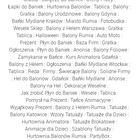
Łapki do Baniek
:
Hurtownia Balonów
:
Tablica
:
Balony
:
Gratka
:
Balony Urodzinowe
:
Balony Gdynia
:
Bańki Mydlane Kraków
:
Miasto Rumia
:
Fotobudka
:
Wesele Sklep
:
Balony z Helem Warszawa
:
Gratka
:
Tablica
:
Halloween
:
Balony Rumia
:
Auto Moto
:
Prezent
:
Płyn do Baniek
:
Baza Firm
:
Gratka
:
Ogłoszenia
:
Płyn do Baniek
:
Anonse
:
Balony Foliowe
:
Zamykanie w Bańce
:
Kurs Animatora Gdańsk
:
Balony z Helem
:
Ogłoszenia
:
Bańki Mydlane Wrocław
:
Tablica
:
Reda
:
Firmy
:
Świecące Balony
:
Solidne Firmy
:
Hel do Balonów
:
Gdańsk
:
Bańki Mydlane
:
Anonse
:
Balony na Hel
:
Dekoracje Weselne
:
Jak zrobić Płyn do Baniek
:
Wesele
:
Tablica
:
Pomysł na Prezent
:
Tańce Animacyjne
:
Wyjątkowy Prezent
:
Balony z Helem Rumia
:
Tatuaże
:
Balony Katowice
:
Wzory Tatuaży
:
Tatuaże dla Dzieci
:
Hurtownia Animatora
:
Tatuaże Brokatowe
:
Animacje dla Dzieci
:
Szablony Tatuaży
:
Hurtownia Balonów Rumia
:
PartyBox
: