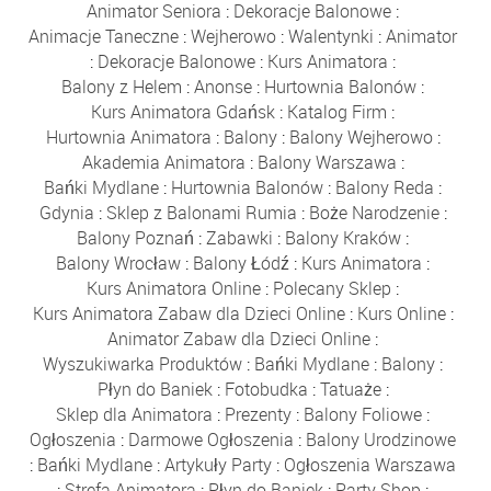
Animator Seniora
:
Dekoracje Balonowe
:
Animacje Taneczne
:
Wejherowo
:
Walentynki
:
Animator
:
Dekoracje Balonowe
:
Kurs Animatora
:
Balony z Helem
:
Anonse
:
Hurtownia Balonów
:
Kurs Animatora Gdańsk
:
Katalog Firm
:
Hurtownia Animatora
:
Balony
:
Balony Wejherowo
:
Akademia Animatora
:
Balony Warszawa
:
Bańki Mydlane
:
Hurtownia Balonów
:
Balony Reda
:
Gdynia
:
Sklep z Balonami Rumia
:
Boże Narodzenie
:
Balony Poznań
:
Zabawki
:
Balony Kraków
:
Balony Wrocław
:
Balony Łódź
:
Kurs Animatora
:
Kurs Animatora Online
:
Polecany Sklep
:
Kurs Animatora Zabaw dla Dzieci Online
:
Kurs Online
:
Animator Zabaw dla Dzieci Online
:
Wyszukiwarka Produktów
:
Bańki Mydlane
:
Balony
:
Płyn do Baniek
:
Fotobudka
:
Tatuaże
:
Sklep dla Animatora
:
Prezenty
:
Balony Foliowe
:
Ogłoszenia
:
Darmowe Ogłoszenia
:
Balony Urodzinowe
:
Bańki Mydlane
:
Artykuły Party
:
Ogłoszenia Warszawa
:
Strefa Animatora
:
Płyn do Baniek
:
Party Shop
: