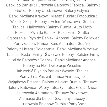
Łapki do Baniek
:
Hurtownia Balonów
:
Tablica
:
Balony
:
Gratka
:
Balony Urodzinowe
:
Balony Gdynia
:
Bańki Mydlane Kraków
:
Miasto Rumia
:
Fotobudka
:
Wesele Sklep
:
Balony z Helem Warszawa
:
Gratka
:
Tablica
:
Halloween
:
Balony Rumia
:
Auto Moto
:
Prezent
:
Płyn do Baniek
:
Baza Firm
:
Gratka
:
Ogłoszenia
:
Płyn do Baniek
:
Anonse
:
Balony Foliowe
:
Zamykanie w Bańce
:
Kurs Animatora Gdańsk
:
Balony z Helem
:
Ogłoszenia
:
Bańki Mydlane Wrocław
:
Tablica
:
Reda
:
Firmy
:
Świecące Balony
:
Solidne Firmy
:
Hel do Balonów
:
Gdańsk
:
Bańki Mydlane
:
Anonse
:
Balony na Hel
:
Dekoracje Weselne
:
Jak zrobić Płyn do Baniek
:
Wesele
:
Tablica
:
Pomysł na Prezent
:
Tańce Animacyjne
:
Wyjątkowy Prezent
:
Balony z Helem Rumia
:
Tatuaże
:
Balony Katowice
:
Wzory Tatuaży
:
Tatuaże dla Dzieci
:
Hurtownia Animatora
:
Tatuaże Brokatowe
:
Animacje dla Dzieci
:
Szablony Tatuaży
:
Hurtownia Balonów Rumia
:
PartyBox
: