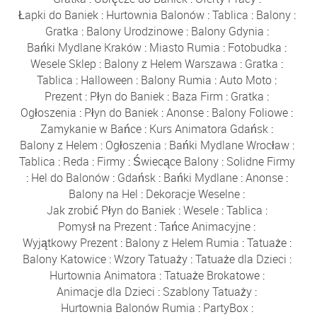
Łapki do Baniek
:
Hurtownia Balonów
:
Tablica
:
Balony
:
Gratka
:
Balony Urodzinowe
:
Balony Gdynia
:
Bańki Mydlane Kraków
:
Miasto Rumia
:
Fotobudka
:
Wesele Sklep
:
Balony z Helem Warszawa
:
Gratka
:
Tablica
:
Halloween
:
Balony Rumia
:
Auto Moto
:
Prezent
:
Płyn do Baniek
:
Baza Firm
:
Gratka
:
Ogłoszenia
:
Płyn do Baniek
:
Anonse
:
Balony Foliowe
:
Zamykanie w Bańce
:
Kurs Animatora Gdańsk
:
Balony z Helem
:
Ogłoszenia
:
Bańki Mydlane Wrocław
:
Tablica
:
Reda
:
Firmy
:
Świecące Balony
:
Solidne Firmy
:
Hel do Balonów
:
Gdańsk
:
Bańki Mydlane
:
Anonse
:
Balony na Hel
:
Dekoracje Weselne
:
Jak zrobić Płyn do Baniek
:
Wesele
:
Tablica
:
Pomysł na Prezent
:
Tańce Animacyjne
:
Wyjątkowy Prezent
:
Balony z Helem Rumia
:
Tatuaże
:
Balony Katowice
:
Wzory Tatuaży
:
Tatuaże dla Dzieci
:
Hurtownia Animatora
:
Tatuaże Brokatowe
:
Animacje dla Dzieci
:
Szablony Tatuaży
:
Hurtownia Balonów Rumia
:
PartyBox
: