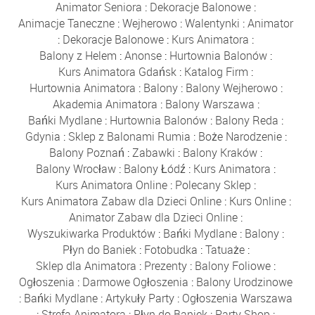
Animator Seniora
:
Dekoracje Balonowe
:
Animacje Taneczne
:
Wejherowo
:
Walentynki
:
Animator
:
Dekoracje Balonowe
:
Kurs Animatora
:
Balony z Helem
:
Anonse
:
Hurtownia Balonów
:
Kurs Animatora Gdańsk
:
Katalog Firm
:
Hurtownia Animatora
:
Balony
:
Balony Wejherowo
:
Akademia Animatora
:
Balony Warszawa
:
Bańki Mydlane
:
Hurtownia Balonów
:
Balony Reda
:
Gdynia
:
Sklep z Balonami Rumia
:
Boże Narodzenie
:
Balony Poznań
:
Zabawki
:
Balony Kraków
:
Balony Wrocław
:
Balony Łódź
:
Kurs Animatora
:
Kurs Animatora Online
:
Polecany Sklep
:
Kurs Animatora Zabaw dla Dzieci Online
:
Kurs Online
:
Animator Zabaw dla Dzieci Online
:
Wyszukiwarka Produktów
:
Bańki Mydlane
:
Balony
:
Płyn do Baniek
:
Fotobudka
:
Tatuaże
:
Sklep dla Animatora
:
Prezenty
:
Balony Foliowe
:
Ogłoszenia
:
Darmowe Ogłoszenia
:
Balony Urodzinowe
:
Bańki Mydlane
:
Artykuły Party
:
Ogłoszenia Warszawa
:
Strefa Animatora
:
Płyn do Baniek
:
Party Shop
: