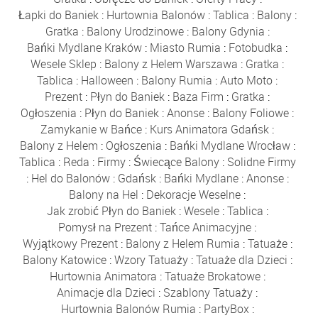
Łapki do Baniek
:
Hurtownia Balonów
:
Tablica
:
Balony
:
Gratka
:
Balony Urodzinowe
:
Balony Gdynia
:
Bańki Mydlane Kraków
:
Miasto Rumia
:
Fotobudka
:
Wesele Sklep
:
Balony z Helem Warszawa
:
Gratka
:
Tablica
:
Halloween
:
Balony Rumia
:
Auto Moto
:
Prezent
:
Płyn do Baniek
:
Baza Firm
:
Gratka
:
Ogłoszenia
:
Płyn do Baniek
:
Anonse
:
Balony Foliowe
:
Zamykanie w Bańce
:
Kurs Animatora Gdańsk
:
Balony z Helem
:
Ogłoszenia
:
Bańki Mydlane Wrocław
:
Tablica
:
Reda
:
Firmy
:
Świecące Balony
:
Solidne Firmy
:
Hel do Balonów
:
Gdańsk
:
Bańki Mydlane
:
Anonse
:
Balony na Hel
:
Dekoracje Weselne
:
Jak zrobić Płyn do Baniek
:
Wesele
:
Tablica
:
Pomysł na Prezent
:
Tańce Animacyjne
:
Wyjątkowy Prezent
:
Balony z Helem Rumia
:
Tatuaże
:
Balony Katowice
:
Wzory Tatuaży
:
Tatuaże dla Dzieci
:
Hurtownia Animatora
:
Tatuaże Brokatowe
:
Animacje dla Dzieci
:
Szablony Tatuaży
:
Hurtownia Balonów Rumia
:
PartyBox
: