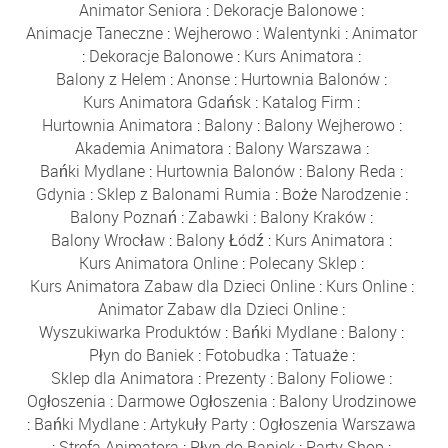
Animator Seniora
:
Dekoracje Balonowe
:
Animacje Taneczne
:
Wejherowo
:
Walentynki
:
Animator
:
Dekoracje Balonowe
:
Kurs Animatora
:
Balony z Helem
:
Anonse
:
Hurtownia Balonów
:
Kurs Animatora Gdańsk
:
Katalog Firm
:
Hurtownia Animatora
:
Balony
:
Balony Wejherowo
:
Akademia Animatora
:
Balony Warszawa
:
Bańki Mydlane
:
Hurtownia Balonów
:
Balony Reda
:
Gdynia
:
Sklep z Balonami Rumia
:
Boże Narodzenie
:
Balony Poznań
:
Zabawki
:
Balony Kraków
:
Balony Wrocław
:
Balony Łódź
:
Kurs Animatora
:
Kurs Animatora Online
:
Polecany Sklep
:
Kurs Animatora Zabaw dla Dzieci Online
:
Kurs Online
:
Animator Zabaw dla Dzieci Online
:
Wyszukiwarka Produktów
:
Bańki Mydlane
:
Balony
:
Płyn do Baniek
:
Fotobudka
:
Tatuaże
:
Sklep dla Animatora
:
Prezenty
:
Balony Foliowe
:
Ogłoszenia
:
Darmowe Ogłoszenia
:
Balony Urodzinowe
:
Bańki Mydlane
:
Artykuły Party
:
Ogłoszenia Warszawa
:
Strefa Animatora
:
Płyn do Baniek
:
Party Shop
: