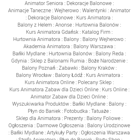
Animator Seniora
:
Dekoracje Balonowe
:
Animacje Taneczne
:
Wejherowo
:
Walentynki
:
Animator
:
Dekoracje Balonowe
:
Kurs Animatora
:
Balony z Helem
:
Anonse
:
Hurtownia Balonów
:
Kurs Animatora Gdańsk
:
Katalog Firm
:
Hurtownia Animatora
:
Balony
:
Balony Wejherowo
:
Akademia Animatora
:
Balony Warszawa
:
Bańki Mydlane
:
Hurtownia Balonów
:
Balony Reda
:
Gdynia
:
Sklep z Balonami Rumia
:
Boże Narodzenie
:
Balony Poznań
:
Zabawki
:
Balony Kraków
:
Balony Wrocław
:
Balony Łódź
:
Kurs Animatora
:
Kurs Animatora Online
:
Polecany Sklep
:
Kurs Animatora Zabaw dla Dzieci Online
:
Kurs Online
:
Animator Zabaw dla Dzieci Online
:
Wyszukiwarka Produktów
:
Bańki Mydlane
:
Balony
:
Płyn do Baniek
:
Fotobudka
:
Tatuaże
:
Sklep dla Animatora
:
Prezenty
:
Balony Foliowe
:
Ogłoszenia
:
Darmowe Ogłoszenia
:
Balony Urodzinowe
:
Bańki Mydlane
:
Artykuły Party
:
Ogłoszenia Warszawa
:
Strefa Animatora
:
Płyn do Baniek
:
Party Shop
: