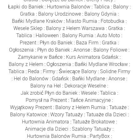
Łapki do Baniek
:
Hurtownia Balonów
:
Tablica
:
Balony
:
Gratka
:
Balony Urodzinowe
:
Balony Gdynia
:
Bańki Mydlane Kraków
:
Miasto Rumia
:
Fotobudka
:
Wesele Sklep
:
Balony z Helem Warszawa
:
Gratka
:
Tablica
:
Halloween
:
Balony Rumia
:
Auto Moto
:
Prezent
:
Płyn do Baniek
:
Baza Firm
:
Gratka
:
Ogłoszenia
:
Płyn do Baniek
:
Anonse
:
Balony Foliowe
:
Zamykanie w Bańce
:
Kurs Animatora Gdańsk
:
Balony z Helem
:
Ogłoszenia
:
Bańki Mydlane Wrocław
:
Tablica
:
Reda
:
Firmy
:
Świecące Balony
:
Solidne Firmy
:
Hel do Balonów
:
Gdańsk
:
Bańki Mydlane
:
Anonse
:
Balony na Hel
:
Dekoracje Weselne
:
Jak zrobić Płyn do Baniek
:
Wesele
:
Tablica
:
Pomysł na Prezent
:
Tańce Animacyjne
:
Wyjątkowy Prezent
:
Balony z Helem Rumia
:
Tatuaże
:
Balony Katowice
:
Wzory Tatuaży
:
Tatuaże dla Dzieci
:
Hurtownia Animatora
:
Tatuaże Brokatowe
:
Animacje dla Dzieci
:
Szablony Tatuaży
:
Hurtownia Balonów Rumia
:
PartyBox
: