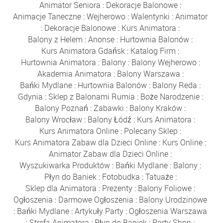
Animator Seniora
:
Dekoracje Balonowe
:
Animacje Taneczne
:
Wejherowo
:
Walentynki
:
Animator
:
Dekoracje Balonowe
:
Kurs Animatora
:
Balony z Helem
:
Anonse
:
Hurtownia Balonów
:
Kurs Animatora Gdańsk
:
Katalog Firm
:
Hurtownia Animatora
:
Balony
:
Balony Wejherowo
:
Akademia Animatora
:
Balony Warszawa
:
Bańki Mydlane
:
Hurtownia Balonów
:
Balony Reda
:
Gdynia
:
Sklep z Balonami Rumia
:
Boże Narodzenie
:
Balony Poznań
:
Zabawki
:
Balony Kraków
:
Balony Wrocław
:
Balony Łódź
:
Kurs Animatora
:
Kurs Animatora Online
:
Polecany Sklep
:
Kurs Animatora Zabaw dla Dzieci Online
:
Kurs Online
:
Animator Zabaw dla Dzieci Online
:
Wyszukiwarka Produktów
:
Bańki Mydlane
:
Balony
:
Płyn do Baniek
:
Fotobudka
:
Tatuaże
:
Sklep dla Animatora
:
Prezenty
:
Balony Foliowe
:
Ogłoszenia
:
Darmowe Ogłoszenia
:
Balony Urodzinowe
:
Bańki Mydlane
:
Artykuły Party
:
Ogłoszenia Warszawa
:
Strefa Animatora
:
Płyn do Baniek
:
Party Shop
: