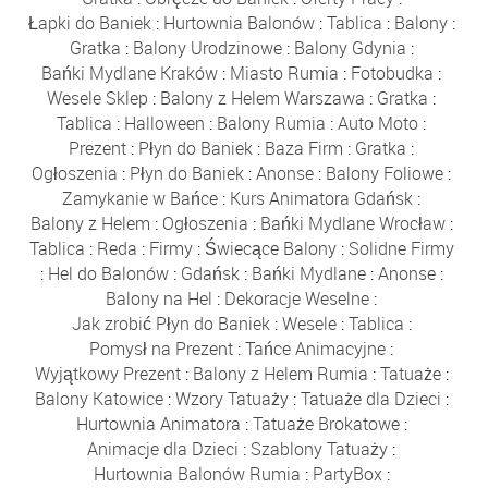
Łapki do Baniek
:
Hurtownia Balonów
:
Tablica
:
Balony
:
Gratka
:
Balony Urodzinowe
:
Balony Gdynia
:
Bańki Mydlane Kraków
:
Miasto Rumia
:
Fotobudka
:
Wesele Sklep
:
Balony z Helem Warszawa
:
Gratka
:
Tablica
:
Halloween
:
Balony Rumia
:
Auto Moto
:
Prezent
:
Płyn do Baniek
:
Baza Firm
:
Gratka
:
Ogłoszenia
:
Płyn do Baniek
:
Anonse
:
Balony Foliowe
:
Zamykanie w Bańce
:
Kurs Animatora Gdańsk
:
Balony z Helem
:
Ogłoszenia
:
Bańki Mydlane Wrocław
:
Tablica
:
Reda
:
Firmy
:
Świecące Balony
:
Solidne Firmy
:
Hel do Balonów
:
Gdańsk
:
Bańki Mydlane
:
Anonse
:
Balony na Hel
:
Dekoracje Weselne
:
Jak zrobić Płyn do Baniek
:
Wesele
:
Tablica
:
Pomysł na Prezent
:
Tańce Animacyjne
:
Wyjątkowy Prezent
:
Balony z Helem Rumia
:
Tatuaże
:
Balony Katowice
:
Wzory Tatuaży
:
Tatuaże dla Dzieci
:
Hurtownia Animatora
:
Tatuaże Brokatowe
:
Animacje dla Dzieci
:
Szablony Tatuaży
:
Hurtownia Balonów Rumia
:
PartyBox
: