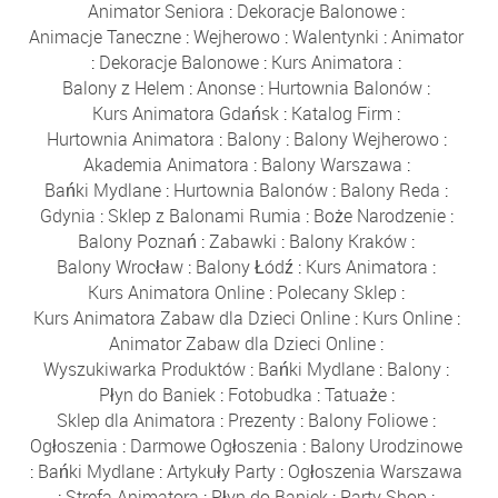
Animator Seniora
:
Dekoracje Balonowe
:
Animacje Taneczne
:
Wejherowo
:
Walentynki
:
Animator
:
Dekoracje Balonowe
:
Kurs Animatora
:
Balony z Helem
:
Anonse
:
Hurtownia Balonów
:
Kurs Animatora Gdańsk
:
Katalog Firm
:
Hurtownia Animatora
:
Balony
:
Balony Wejherowo
:
Akademia Animatora
:
Balony Warszawa
:
Bańki Mydlane
:
Hurtownia Balonów
:
Balony Reda
:
Gdynia
:
Sklep z Balonami Rumia
:
Boże Narodzenie
:
Balony Poznań
:
Zabawki
:
Balony Kraków
:
Balony Wrocław
:
Balony Łódź
:
Kurs Animatora
:
Kurs Animatora Online
:
Polecany Sklep
:
Kurs Animatora Zabaw dla Dzieci Online
:
Kurs Online
:
Animator Zabaw dla Dzieci Online
:
Wyszukiwarka Produktów
:
Bańki Mydlane
:
Balony
:
Płyn do Baniek
:
Fotobudka
:
Tatuaże
:
Sklep dla Animatora
:
Prezenty
:
Balony Foliowe
:
Ogłoszenia
:
Darmowe Ogłoszenia
:
Balony Urodzinowe
:
Bańki Mydlane
:
Artykuły Party
:
Ogłoszenia Warszawa
:
Strefa Animatora
:
Płyn do Baniek
:
Party Shop
: