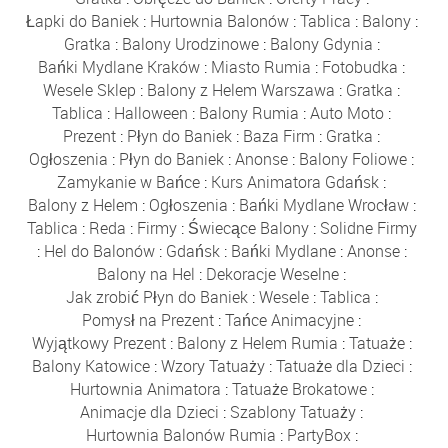
Łapki do Baniek
:
Hurtownia Balonów
:
Tablica
:
Balony
:
Gratka
:
Balony Urodzinowe
:
Balony Gdynia
:
Bańki Mydlane Kraków
:
Miasto Rumia
:
Fotobudka
:
Wesele Sklep
:
Balony z Helem Warszawa
:
Gratka
:
Tablica
:
Halloween
:
Balony Rumia
:
Auto Moto
:
Prezent
:
Płyn do Baniek
:
Baza Firm
:
Gratka
:
Ogłoszenia
:
Płyn do Baniek
:
Anonse
:
Balony Foliowe
:
Zamykanie w Bańce
:
Kurs Animatora Gdańsk
:
Balony z Helem
:
Ogłoszenia
:
Bańki Mydlane Wrocław
:
Tablica
:
Reda
:
Firmy
:
Świecące Balony
:
Solidne Firmy
:
Hel do Balonów
:
Gdańsk
:
Bańki Mydlane
:
Anonse
:
Balony na Hel
:
Dekoracje Weselne
:
Jak zrobić Płyn do Baniek
:
Wesele
:
Tablica
:
Pomysł na Prezent
:
Tańce Animacyjne
:
Wyjątkowy Prezent
:
Balony z Helem Rumia
:
Tatuaże
:
Balony Katowice
:
Wzory Tatuaży
:
Tatuaże dla Dzieci
:
Hurtownia Animatora
:
Tatuaże Brokatowe
:
Animacje dla Dzieci
:
Szablony Tatuaży
:
Hurtownia Balonów Rumia
:
PartyBox
: