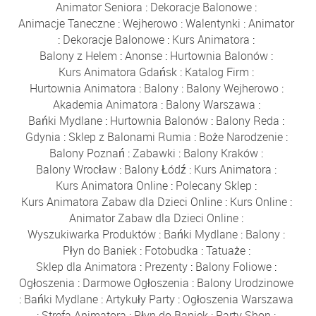
Animator Seniora
:
Dekoracje Balonowe
:
Animacje Taneczne
:
Wejherowo
:
Walentynki
:
Animator
:
Dekoracje Balonowe
:
Kurs Animatora
:
Balony z Helem
:
Anonse
:
Hurtownia Balonów
:
Kurs Animatora Gdańsk
:
Katalog Firm
:
Hurtownia Animatora
:
Balony
:
Balony Wejherowo
:
Akademia Animatora
:
Balony Warszawa
:
Bańki Mydlane
:
Hurtownia Balonów
:
Balony Reda
:
Gdynia
:
Sklep z Balonami Rumia
:
Boże Narodzenie
:
Balony Poznań
:
Zabawki
:
Balony Kraków
:
Balony Wrocław
:
Balony Łódź
:
Kurs Animatora
:
Kurs Animatora Online
:
Polecany Sklep
:
Kurs Animatora Zabaw dla Dzieci Online
:
Kurs Online
:
Animator Zabaw dla Dzieci Online
:
Wyszukiwarka Produktów
:
Bańki Mydlane
:
Balony
:
Płyn do Baniek
:
Fotobudka
:
Tatuaże
:
Sklep dla Animatora
:
Prezenty
:
Balony Foliowe
:
Ogłoszenia
:
Darmowe Ogłoszenia
:
Balony Urodzinowe
:
Bańki Mydlane
:
Artykuły Party
:
Ogłoszenia Warszawa
:
Strefa Animatora
:
Płyn do Baniek
:
Party Shop
: