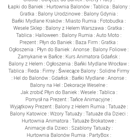
Łapki do Baniek
:
Hurtownia Balonów
:
Tablica
:
Balony
:
Gratka
:
Balony Urodzinowe
:
Balony Gdynia
:
Bańki Mydlane Kraków
:
Miasto Rumia
:
Fotobudka
:
Wesele Sklep
:
Balony z Helem Warszawa
:
Gratka
:
Tablica
:
Halloween
:
Balony Rumia
:
Auto Moto
:
Prezent
:
Płyn do Baniek
:
Baza Firm
:
Gratka
:
Ogłoszenia
:
Płyn do Baniek
:
Anonse
:
Balony Foliowe
:
Zamykanie w Bańce
:
Kurs Animatora Gdańsk
:
Balony z Helem
:
Ogłoszenia
:
Bańki Mydlane Wrocław
:
Tablica
:
Reda
:
Firmy
:
Świecące Balony
:
Solidne Firmy
:
Hel do Balonów
:
Gdańsk
:
Bańki Mydlane
:
Anonse
:
Balony na Hel
:
Dekoracje Weselne
:
Jak zrobić Płyn do Baniek
:
Wesele
:
Tablica
:
Pomysł na Prezent
:
Tańce Animacyjne
:
Wyjątkowy Prezent
:
Balony z Helem Rumia
:
Tatuaże
:
Balony Katowice
:
Wzory Tatuaży
:
Tatuaże dla Dzieci
:
Hurtownia Animatora
:
Tatuaże Brokatowe
:
Animacje dla Dzieci
:
Szablony Tatuaży
:
Hurtownia Balonów Rumia
:
PartyBox
: