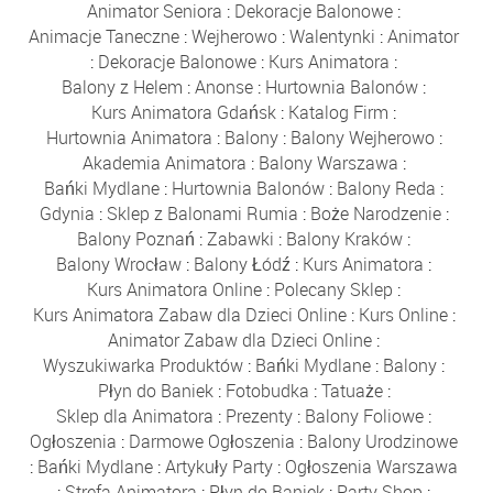
Animator Seniora
:
Dekoracje Balonowe
:
Animacje Taneczne
:
Wejherowo
:
Walentynki
:
Animator
:
Dekoracje Balonowe
:
Kurs Animatora
:
Balony z Helem
:
Anonse
:
Hurtownia Balonów
:
Kurs Animatora Gdańsk
:
Katalog Firm
:
Hurtownia Animatora
:
Balony
:
Balony Wejherowo
:
Akademia Animatora
:
Balony Warszawa
:
Bańki Mydlane
:
Hurtownia Balonów
:
Balony Reda
:
Gdynia
:
Sklep z Balonami Rumia
:
Boże Narodzenie
:
Balony Poznań
:
Zabawki
:
Balony Kraków
:
Balony Wrocław
:
Balony Łódź
:
Kurs Animatora
:
Kurs Animatora Online
:
Polecany Sklep
:
Kurs Animatora Zabaw dla Dzieci Online
:
Kurs Online
:
Animator Zabaw dla Dzieci Online
:
Wyszukiwarka Produktów
:
Bańki Mydlane
:
Balony
:
Płyn do Baniek
:
Fotobudka
:
Tatuaże
:
Sklep dla Animatora
:
Prezenty
:
Balony Foliowe
:
Ogłoszenia
:
Darmowe Ogłoszenia
:
Balony Urodzinowe
:
Bańki Mydlane
:
Artykuły Party
:
Ogłoszenia Warszawa
:
Strefa Animatora
:
Płyn do Baniek
:
Party Shop
: