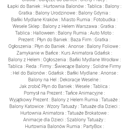
Łapki do Baniek
:
Hurtownia Balonów
:
Tablica
:
Balony
:
Gratka
:
Balony Urodzinowe
:
Balony Gdynia
:
Bańki Mydlane Kraków
:
Miasto Rumia
:
Fotobudka
:
Wesele Sklep
:
Balony z Helem Warszawa
:
Gratka
:
Tablica
:
Halloween
:
Balony Rumia
:
Auto Moto
:
Prezent
:
Płyn do Baniek
:
Baza Firm
:
Gratka
:
Ogłoszenia
:
Płyn do Baniek
:
Anonse
:
Balony Foliowe
:
Zamykanie w Bańce
:
Kurs Animatora Gdańsk
:
Balony z Helem
:
Ogłoszenia
:
Bańki Mydlane Wrocław
:
Tablica
:
Reda
:
Firmy
:
Świecące Balony
:
Solidne Firmy
:
Hel do Balonów
:
Gdańsk
:
Bańki Mydlane
:
Anonse
:
Balony na Hel
:
Dekoracje Weselne
:
Jak zrobić Płyn do Baniek
:
Wesele
:
Tablica
:
Pomysł na Prezent
:
Tańce Animacyjne
:
Wyjątkowy Prezent
:
Balony z Helem Rumia
:
Tatuaże
:
Balony Katowice
:
Wzory Tatuaży
:
Tatuaże dla Dzieci
:
Hurtownia Animatora
:
Tatuaże Brokatowe
:
Animacje dla Dzieci
:
Szablony Tatuaży
:
Hurtownia Balonów Rumia
:
PartyBox
: