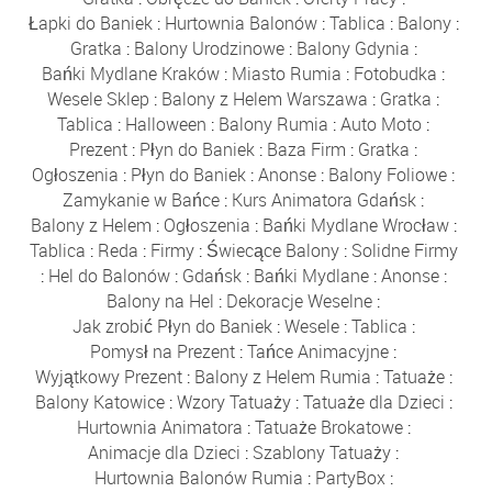
Łapki do Baniek
:
Hurtownia Balonów
:
Tablica
:
Balony
:
Gratka
:
Balony Urodzinowe
:
Balony Gdynia
:
Bańki Mydlane Kraków
:
Miasto Rumia
:
Fotobudka
:
Wesele Sklep
:
Balony z Helem Warszawa
:
Gratka
:
Tablica
:
Halloween
:
Balony Rumia
:
Auto Moto
:
Prezent
:
Płyn do Baniek
:
Baza Firm
:
Gratka
:
Ogłoszenia
:
Płyn do Baniek
:
Anonse
:
Balony Foliowe
:
Zamykanie w Bańce
:
Kurs Animatora Gdańsk
:
Balony z Helem
:
Ogłoszenia
:
Bańki Mydlane Wrocław
:
Tablica
:
Reda
:
Firmy
:
Świecące Balony
:
Solidne Firmy
:
Hel do Balonów
:
Gdańsk
:
Bańki Mydlane
:
Anonse
:
Balony na Hel
:
Dekoracje Weselne
:
Jak zrobić Płyn do Baniek
:
Wesele
:
Tablica
:
Pomysł na Prezent
:
Tańce Animacyjne
:
Wyjątkowy Prezent
:
Balony z Helem Rumia
:
Tatuaże
:
Balony Katowice
:
Wzory Tatuaży
:
Tatuaże dla Dzieci
:
Hurtownia Animatora
:
Tatuaże Brokatowe
:
Animacje dla Dzieci
:
Szablony Tatuaży
:
Hurtownia Balonów Rumia
:
PartyBox
: