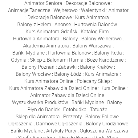
Animator Seniora
:
Dekoracje Balonowe
:
Animacje Taneczne
:
Wejherowo
:
Walentynki
:
Animator
:
Dekoracje Balonowe
:
Kurs Animatora
:
Balony z Helem
:
Anonse
:
Hurtownia Balonów
:
Kurs Animatora Gdańsk
:
Katalog Firm
:
Hurtownia Animatora
:
Balony
:
Balony Wejherowo
:
Akademia Animatora
:
Balony Warszawa
:
Bańki Mydlane
:
Hurtownia Balonów
:
Balony Reda
:
Gdynia
:
Sklep z Balonami Rumia
:
Boże Narodzenie
:
Balony Poznań
:
Zabawki
:
Balony Kraków
:
Balony Wrocław
:
Balony Łódź
:
Kurs Animatora
:
Kurs Animatora Online
:
Polecany Sklep
:
Kurs Animatora Zabaw dla Dzieci Online
:
Kurs Online
:
Animator Zabaw dla Dzieci Online
:
Wyszukiwarka Produktów
:
Bańki Mydlane
:
Balony
:
Płyn do Baniek
:
Fotobudka
:
Tatuaże
:
Sklep dla Animatora
:
Prezenty
:
Balony Foliowe
:
Ogłoszenia
:
Darmowe Ogłoszenia
:
Balony Urodzinowe
:
Bańki Mydlane
:
Artykuły Party
:
Ogłoszenia Warszawa
:
Strefa Animatora
:
Płyn do Baniek
:
Party Shop
: