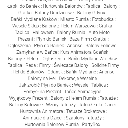
Łapki do Baniek
:
Hurtownia Balonów
:
Tablica
:
Balony
:
Gratka
:
Balony Urodzinowe
:
Balony Gdynia
:
Bańki Mydlane Kraków
:
Miasto Rumia
:
Fotobudka
:
Wesele Sklep
:
Balony z Helem Warszawa
:
Gratka
:
Tablica
:
Halloween
:
Balony Rumia
:
Auto Moto
:
Prezent
:
Płyn do Baniek
:
Baza Firm
:
Gratka
:
Ogłoszenia
:
Płyn do Baniek
:
Anonse
:
Balony Foliowe
:
Zamykanie w Bańce
:
Kurs Animatora Gdańsk
:
Balony z Helem
:
Ogłoszenia
:
Bańki Mydlane Wrocław
:
Tablica
:
Reda
:
Firmy
:
Świecące Balony
:
Solidne Firmy
:
Hel do Balonów
:
Gdańsk
:
Bańki Mydlane
:
Anonse
:
Balony na Hel
:
Dekoracje Weselne
:
Jak zrobić Płyn do Baniek
:
Wesele
:
Tablica
:
Pomysł na Prezent
:
Tańce Animacyjne
:
Wyjątkowy Prezent
:
Balony z Helem Rumia
:
Tatuaże
:
Balony Katowice
:
Wzory Tatuaży
:
Tatuaże dla Dzieci
:
Hurtownia Animatora
:
Tatuaże Brokatowe
:
Animacje dla Dzieci
:
Szablony Tatuaży
:
Hurtownia Balonów Rumia
:
PartyBox
: