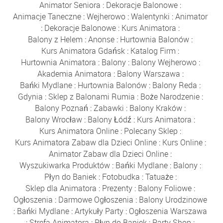
Animator Seniora
:
Dekoracje Balonowe
:
Animacje Taneczne
:
Wejherowo
:
Walentynki
:
Animator
:
Dekoracje Balonowe
:
Kurs Animatora
:
Balony z Helem
:
Anonse
:
Hurtownia Balonów
:
Kurs Animatora Gdańsk
:
Katalog Firm
:
Hurtownia Animatora
:
Balony
:
Balony Wejherowo
:
Akademia Animatora
:
Balony Warszawa
:
Bańki Mydlane
:
Hurtownia Balonów
:
Balony Reda
:
Gdynia
:
Sklep z Balonami Rumia
:
Boże Narodzenie
:
Balony Poznań
:
Zabawki
:
Balony Kraków
:
Balony Wrocław
:
Balony Łódź
:
Kurs Animatora
:
Kurs Animatora Online
:
Polecany Sklep
:
Kurs Animatora Zabaw dla Dzieci Online
:
Kurs Online
:
Animator Zabaw dla Dzieci Online
:
Wyszukiwarka Produktów
:
Bańki Mydlane
:
Balony
:
Płyn do Baniek
:
Fotobudka
:
Tatuaże
:
Sklep dla Animatora
:
Prezenty
:
Balony Foliowe
:
Ogłoszenia
:
Darmowe Ogłoszenia
:
Balony Urodzinowe
:
Bańki Mydlane
:
Artykuły Party
:
Ogłoszenia Warszawa
:
Strefa Animatora
:
Płyn do Baniek
:
Party Shop
: