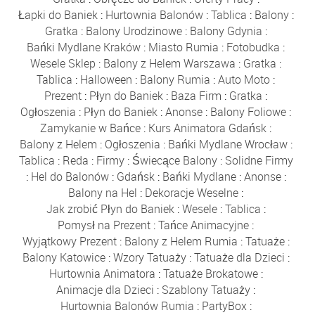
Łapki do Baniek
:
Hurtownia Balonów
:
Tablica
:
Balony
:
Gratka
:
Balony Urodzinowe
:
Balony Gdynia
:
Bańki Mydlane Kraków
:
Miasto Rumia
:
Fotobudka
:
Wesele Sklep
:
Balony z Helem Warszawa
:
Gratka
:
Tablica
:
Halloween
:
Balony Rumia
:
Auto Moto
:
Prezent
:
Płyn do Baniek
:
Baza Firm
:
Gratka
:
Ogłoszenia
:
Płyn do Baniek
:
Anonse
:
Balony Foliowe
:
Zamykanie w Bańce
:
Kurs Animatora Gdańsk
:
Balony z Helem
:
Ogłoszenia
:
Bańki Mydlane Wrocław
:
Tablica
:
Reda
:
Firmy
:
Świecące Balony
:
Solidne Firmy
:
Hel do Balonów
:
Gdańsk
:
Bańki Mydlane
:
Anonse
:
Balony na Hel
:
Dekoracje Weselne
:
Jak zrobić Płyn do Baniek
:
Wesele
:
Tablica
:
Pomysł na Prezent
:
Tańce Animacyjne
:
Wyjątkowy Prezent
:
Balony z Helem Rumia
:
Tatuaże
:
Balony Katowice
:
Wzory Tatuaży
:
Tatuaże dla Dzieci
:
Hurtownia Animatora
:
Tatuaże Brokatowe
:
Animacje dla Dzieci
:
Szablony Tatuaży
:
Hurtownia Balonów Rumia
:
PartyBox
: