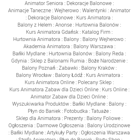
Animator Seniora
:
Dekoracje Balonowe
:
Animacje Taneczne
:
Wejherowo
:
Walentynki
:
Animator
:
Dekoracje Balonowe
:
Kurs Animatora
:
Balony z Helem
:
Anonse
:
Hurtownia Balonów
:
Kurs Animatora Gdańsk
:
Katalog Firm
:
Hurtownia Animatora
:
Balony
:
Balony Wejherowo
:
Akademia Animatora
:
Balony Warszawa
:
Bańki Mydlane
:
Hurtownia Balonów
:
Balony Reda
:
Gdynia
:
Sklep z Balonami Rumia
:
Boże Narodzenie
:
Balony Poznań
:
Zabawki
:
Balony Kraków
:
Balony Wrocław
:
Balony Łódź
:
Kurs Animatora
:
Kurs Animatora Online
:
Polecany Sklep
:
Kurs Animatora Zabaw dla Dzieci Online
:
Kurs Online
:
Animator Zabaw dla Dzieci Online
:
Wyszukiwarka Produktów
:
Bańki Mydlane
:
Balony
:
Płyn do Baniek
:
Fotobudka
:
Tatuaże
:
Sklep dla Animatora
:
Prezenty
:
Balony Foliowe
:
Ogłoszenia
:
Darmowe Ogłoszenia
:
Balony Urodzinowe
:
Bańki Mydlane
:
Artykuły Party
:
Ogłoszenia Warszawa
:
Strefa Animatora
:
Płyn do Baniek
:
Party Shop
: