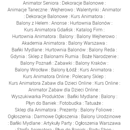
Animator Seniora
:
Dekoracje Balonowe
:
Animacje Taneczne
:
Wejherowo
:
Walentynki
:
Animator
:
Dekoracje Balonowe
:
Kurs Animatora
:
Balony z Helem
:
Anonse
:
Hurtownia Balonów
:
Kurs Animatora Gdańsk
:
Katalog Firm
:
Hurtownia Animatora
:
Balony
:
Balony Wejherowo
:
Akademia Animatora
:
Balony Warszawa
:
Bańki Mydlane
:
Hurtownia Balonów
:
Balony Reda
:
Gdynia
:
Sklep z Balonami Rumia
:
Boże Narodzenie
:
Balony Poznań
:
Zabawki
:
Balony Kraków
:
Balony Wrocław
:
Balony Łódź
:
Kurs Animatora
:
Kurs Animatora Online
:
Polecany Sklep
:
Kurs Animatora Zabaw dla Dzieci Online
:
Kurs Online
:
Animator Zabaw dla Dzieci Online
:
Wyszukiwarka Produktów
:
Bańki Mydlane
:
Balony
:
Płyn do Baniek
:
Fotobudka
:
Tatuaże
:
Sklep dla Animatora
:
Prezenty
:
Balony Foliowe
:
Ogłoszenia
:
Darmowe Ogłoszenia
:
Balony Urodzinowe
:
Bańki Mydlane
:
Artykuły Party
:
Ogłoszenia Warszawa
:
Strefa Animatora
:
Płyn do Baniek
:
Party Shop
: