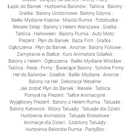
Łapki do Baniek
:
Hurtownia Balonów
:
Tablica
:
Balony
:
Gratka
:
Balony Urodzinowe
:
Balony Gdynia
:
Bańki Mydlane Kraków
:
Miasto Rumia
:
Fotobudka
:
Wesele Sklep
:
Balony z Helem Warszawa
:
Gratka
:
Tablica
:
Halloween
:
Balony Rumia
:
Auto Moto
:
Prezent
:
Płyn do Baniek
:
Baza Firm
:
Gratka
:
Ogłoszenia
:
Płyn do Baniek
:
Anonse
:
Balony Foliowe
:
Zamykanie w Bańce
:
Kurs Animatora Gdańsk
:
Balony z Helem
:
Ogłoszenia
:
Bańki Mydlane Wrocław
:
Tablica
:
Reda
:
Firmy
:
Świecące Balony
:
Solidne Firmy
:
Hel do Balonów
:
Gdańsk
:
Bańki Mydlane
:
Anonse
:
Balony na Hel
:
Dekoracje Weselne
:
Jak zrobić Płyn do Baniek
:
Wesele
:
Tablica
:
Pomysł na Prezent
:
Tańce Animacyjne
:
Wyjątkowy Prezent
:
Balony z Helem Rumia
:
Tatuaże
:
Balony Katowice
:
Wzory Tatuaży
:
Tatuaże dla Dzieci
:
Hurtownia Animatora
:
Tatuaże Brokatowe
:
Animacje dla Dzieci
:
Szablony Tatuaży
:
Hurtownia Balonów Rumia
:
PartyBox
: