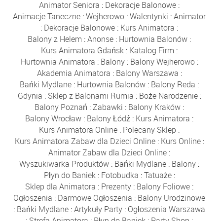
Animator Seniora
:
Dekoracje Balonowe
:
Animacje Taneczne
:
Wejherowo
:
Walentynki
:
Animator
:
Dekoracje Balonowe
:
Kurs Animatora
:
Balony z Helem
:
Anonse
:
Hurtownia Balonów
:
Kurs Animatora Gdańsk
:
Katalog Firm
:
Hurtownia Animatora
:
Balony
:
Balony Wejherowo
:
Akademia Animatora
:
Balony Warszawa
:
Bańki Mydlane
:
Hurtownia Balonów
:
Balony Reda
:
Gdynia
:
Sklep z Balonami Rumia
:
Boże Narodzenie
:
Balony Poznań
:
Zabawki
:
Balony Kraków
:
Balony Wrocław
:
Balony Łódź
:
Kurs Animatora
:
Kurs Animatora Online
:
Polecany Sklep
:
Kurs Animatora Zabaw dla Dzieci Online
:
Kurs Online
:
Animator Zabaw dla Dzieci Online
:
Wyszukiwarka Produktów
:
Bańki Mydlane
:
Balony
:
Płyn do Baniek
:
Fotobudka
:
Tatuaże
:
Sklep dla Animatora
:
Prezenty
:
Balony Foliowe
:
Ogłoszenia
:
Darmowe Ogłoszenia
:
Balony Urodzinowe
:
Bańki Mydlane
:
Artykuły Party
:
Ogłoszenia Warszawa
:
Strefa Animatora
:
Płyn do Baniek
:
Party Shop
: