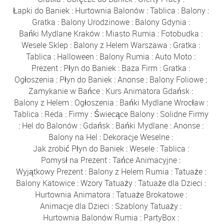
Łapki do Baniek
:
Hurtownia Balonów
:
Tablica
:
Balony
:
Gratka
:
Balony Urodzinowe
:
Balony Gdynia
:
Bańki Mydlane Kraków
:
Miasto Rumia
:
Fotobudka
:
Wesele Sklep
:
Balony z Helem Warszawa
:
Gratka
:
Tablica
:
Halloween
:
Balony Rumia
:
Auto Moto
:
Prezent
:
Płyn do Baniek
:
Baza Firm
:
Gratka
:
Ogłoszenia
:
Płyn do Baniek
:
Anonse
:
Balony Foliowe
:
Zamykanie w Bańce
:
Kurs Animatora Gdańsk
:
Balony z Helem
:
Ogłoszenia
:
Bańki Mydlane Wrocław
:
Tablica
:
Reda
:
Firmy
:
Świecące Balony
:
Solidne Firmy
:
Hel do Balonów
:
Gdańsk
:
Bańki Mydlane
:
Anonse
:
Balony na Hel
:
Dekoracje Weselne
:
Jak zrobić Płyn do Baniek
:
Wesele
:
Tablica
:
Pomysł na Prezent
:
Tańce Animacyjne
:
Wyjątkowy Prezent
:
Balony z Helem Rumia
:
Tatuaże
:
Balony Katowice
:
Wzory Tatuaży
:
Tatuaże dla Dzieci
:
Hurtownia Animatora
:
Tatuaże Brokatowe
:
Animacje dla Dzieci
:
Szablony Tatuaży
:
Hurtownia Balonów Rumia
:
PartyBox
: