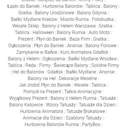
Łapki do Baniek
:
Hurtownia Balonów
:
Tablica
:
Balony
:
Gratka
:
Balony Urodzinowe
:
Balony Gdynia
:
Bańki Mydlane Kraków
:
Miasto Rumia
:
Fotobudka
:
Wesele Sklep
:
Balony z Helem Warszawa
:
Gratka
:
Tablica
:
Halloween
:
Balony Rumia
:
Auto Moto
:
Prezent
:
Płyn do Baniek
:
Baza Firm
:
Gratka
:
Ogłoszenia
:
Płyn do Baniek
:
Anonse
:
Balony Foliowe
:
Zamykanie w Bańce
:
Kurs Animatora Gdańsk
:
Balony z Helem
:
Ogłoszenia
:
Bańki Mydlane Wrocław
:
Tablica
:
Reda
:
Firmy
:
Świecące Balony
:
Solidne Firmy
:
Hel do Balonów
:
Gdańsk
:
Bańki Mydlane
:
Anonse
:
Balony na Hel
:
Dekoracje Weselne
:
Jak zrobić Płyn do Baniek
:
Wesele
:
Tablica
:
Pomysł na Prezent
:
Tańce Animacyjne
:
Wyjątkowy Prezent
:
Balony z Helem Rumia
:
Tatuaże
:
Balony Katowice
:
Wzory Tatuaży
:
Tatuaże dla Dzieci
:
Hurtownia Animatora
:
Tatuaże Brokatowe
:
Animacje dla Dzieci
:
Szablony Tatuaży
:
Hurtownia Balonów Rumia
:
PartyBox
: