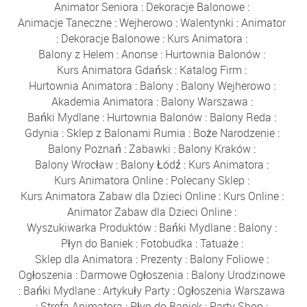
Animator Seniora
:
Dekoracje Balonowe
:
Animacje Taneczne
:
Wejherowo
:
Walentynki
:
Animator
:
Dekoracje Balonowe
:
Kurs Animatora
:
Balony z Helem
:
Anonse
:
Hurtownia Balonów
:
Kurs Animatora Gdańsk
:
Katalog Firm
:
Hurtownia Animatora
:
Balony
:
Balony Wejherowo
:
Akademia Animatora
:
Balony Warszawa
:
Bańki Mydlane
:
Hurtownia Balonów
:
Balony Reda
:
Gdynia
:
Sklep z Balonami Rumia
:
Boże Narodzenie
:
Balony Poznań
:
Zabawki
:
Balony Kraków
:
Balony Wrocław
:
Balony Łódź
:
Kurs Animatora
:
Kurs Animatora Online
:
Polecany Sklep
:
Kurs Animatora Zabaw dla Dzieci Online
:
Kurs Online
:
Animator Zabaw dla Dzieci Online
:
Wyszukiwarka Produktów
:
Bańki Mydlane
:
Balony
:
Płyn do Baniek
:
Fotobudka
:
Tatuaże
:
Sklep dla Animatora
:
Prezenty
:
Balony Foliowe
:
Ogłoszenia
:
Darmowe Ogłoszenia
:
Balony Urodzinowe
:
Bańki Mydlane
:
Artykuły Party
:
Ogłoszenia Warszawa
:
Strefa Animatora
:
Płyn do Baniek
:
Party Shop
: