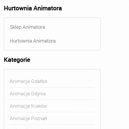
Hurtownia Animatora
Sklep Animatora
Hurtownia Animatora
Kategorie
Animacje Gdańsk
Animacje Gdynia
Animacje Kraków
Animacje Poznań