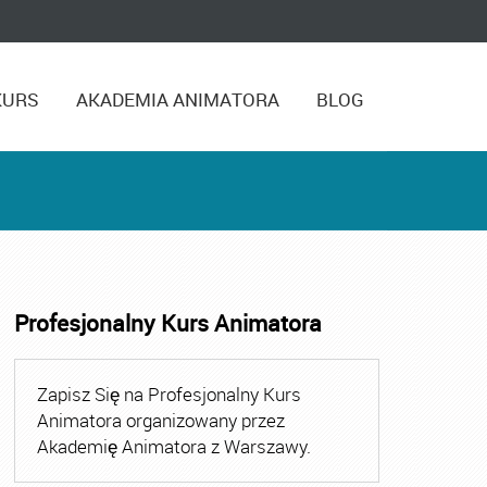
KURS
AKADEMIA ANIMATORA
BLOG
Profesjonalny Kurs Animatora
,
Kurs Animatora Czasu Wolnego Warszawa
,
Kurs Animato
Zapisz Się na Profesjonalny Kurs
Animatora organizowany przez
Akademię Animatora z Warszawy.