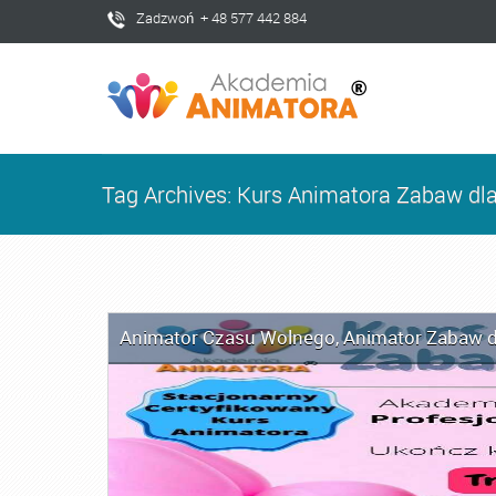
Zadzwoń + 48 577 442 884
Tag Archives: Kurs Animatora Zabaw dl
Animator Czasu Wolnego
,
Animator Zabaw d