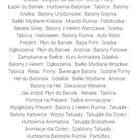
Łapki do Baniek
:
Hurtownia Balonów
:
Tablica
:
Balony
:
Gratka
:
Balony Urodzinowe
:
Balony Gdynia
:
Bańki Mydlane Kraków
:
Miasto Rumia
:
Fotobudka
:
Wesele Sklep
:
Balony z Helem Warszawa
:
Gratka
:
Tablica
:
Halloween
:
Balony Rumia
:
Auto Moto
:
Prezent
:
Płyn do Baniek
:
Baza Firm
:
Gratka
:
Ogłoszenia
:
Płyn do Baniek
:
Anonse
:
Balony Foliowe
:
Zamykanie w Bańce
:
Kurs Animatora Gdańsk
:
Balony z Helem
:
Ogłoszenia
:
Bańki Mydlane Wrocław
:
Tablica
:
Reda
:
Firmy
:
Świecące Balony
:
Solidne Firmy
:
Hel do Balonów
:
Gdańsk
:
Bańki Mydlane
:
Anonse
:
Balony na Hel
:
Dekoracje Weselne
:
Jak zrobić Płyn do Baniek
:
Wesele
:
Tablica
:
Pomysł na Prezent
:
Tańce Animacyjne
:
Wyjątkowy Prezent
:
Balony z Helem Rumia
:
Tatuaże
:
Balony Katowice
:
Wzory Tatuaży
:
Tatuaże dla Dzieci
:
Hurtownia Animatora
:
Tatuaże Brokatowe
:
Animacje dla Dzieci
:
Szablony Tatuaży
:
Hurtownia Balonów Rumia
:
PartyBox
: