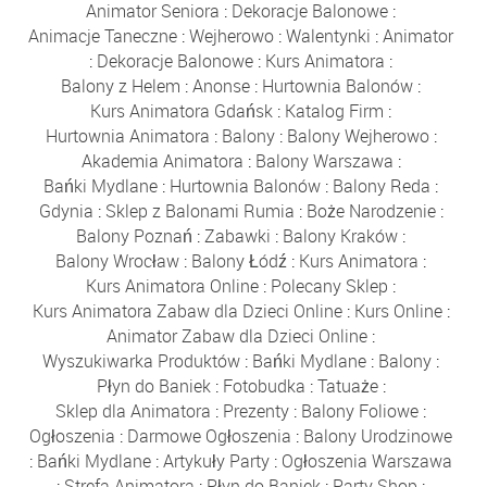
Animator Seniora
:
Dekoracje Balonowe
:
Animacje Taneczne
:
Wejherowo
:
Walentynki
:
Animator
:
Dekoracje Balonowe
:
Kurs Animatora
:
Balony z Helem
:
Anonse
:
Hurtownia Balonów
:
Kurs Animatora Gdańsk
:
Katalog Firm
:
Hurtownia Animatora
:
Balony
:
Balony Wejherowo
:
Akademia Animatora
:
Balony Warszawa
:
Bańki Mydlane
:
Hurtownia Balonów
:
Balony Reda
:
Gdynia
:
Sklep z Balonami Rumia
:
Boże Narodzenie
:
Balony Poznań
:
Zabawki
:
Balony Kraków
:
Balony Wrocław
:
Balony Łódź
:
Kurs Animatora
:
Kurs Animatora Online
:
Polecany Sklep
:
Kurs Animatora Zabaw dla Dzieci Online
:
Kurs Online
:
Animator Zabaw dla Dzieci Online
:
Wyszukiwarka Produktów
:
Bańki Mydlane
:
Balony
:
Płyn do Baniek
:
Fotobudka
:
Tatuaże
:
Sklep dla Animatora
:
Prezenty
:
Balony Foliowe
:
Ogłoszenia
:
Darmowe Ogłoszenia
:
Balony Urodzinowe
:
Bańki Mydlane
:
Artykuły Party
:
Ogłoszenia Warszawa
:
Strefa Animatora
:
Płyn do Baniek
:
Party Shop
: