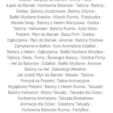
Łapki do Baniek
:
Hurtownia Balonów
:
Tablica
:
Balony
:
Gratka
:
Balony Urodzinowe
:
Balony Gdynia
:
Bańki Mydlane Kraków
:
Miasto Rumia
:
Fotobudka
:
Wesele Sklep
:
Balony z Helem Warszawa
:
Gratka
:
Tablica
:
Halloween
:
Balony Rumia
:
Auto Moto
:
Prezent
:
Płyn do Baniek
:
Baza Firm
:
Gratka
:
Ogłoszenia
:
Płyn do Baniek
:
Anonse
:
Balony Foliowe
:
Zamykanie w Bańce
:
Kurs Animatora Gdańsk
:
Balony z Helem
:
Ogłoszenia
:
Bańki Mydlane Wrocław
:
Tablica
:
Reda
:
Firmy
:
Świecące Balony
:
Solidne Firmy
:
Hel do Balonów
:
Gdańsk
:
Bańki Mydlane
:
Anonse
:
Balony na Hel
:
Dekoracje Weselne
:
Jak zrobić Płyn do Baniek
:
Wesele
:
Tablica
:
Pomysł na Prezent
:
Tańce Animacyjne
:
Wyjątkowy Prezent
:
Balony z Helem Rumia
:
Tatuaże
:
Balony Katowice
:
Wzory Tatuaży
:
Tatuaże dla Dzieci
:
Hurtownia Animatora
:
Tatuaże Brokatowe
:
Animacje dla Dzieci
:
Szablony Tatuaży
:
Hurtownia Balonów Rumia
:
PartyBox
: