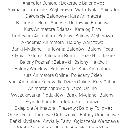
Animator Seniora
:
Dekoracje Balonowe
:
Animacje Taneczne
:
Wejherowo
:
Walentynki
:
Animator
:
Dekoracje Balonowe
:
Kurs Animatora
:
Balony z Helem
:
Anonse
:
Hurtownia Balonów
:
Kurs Animatora Gdańsk
:
Katalog Firm
:
Hurtownia Animatora
:
Balony
:
Balony Wejherowo
:
Akademia Animatora
:
Balony Warszawa
:
Bańki Mydlane
:
Hurtownia Balonów
:
Balony Reda
:
Gdynia
:
Sklep z Balonami Rumia
:
Boże Narodzenie
:
Balony Poznań
:
Zabawki
:
Balony Kraków
:
Balony Wrocław
:
Balony Łódź
:
Kurs Animatora
:
Kurs Animatora Online
:
Polecany Sklep
:
Kurs Animatora Zabaw dla Dzieci Online
:
Kurs Online
:
Animator Zabaw dla Dzieci Online
:
Wyszukiwarka Produktów
:
Bańki Mydlane
:
Balony
:
Płyn do Baniek
:
Fotobudka
:
Tatuaże
:
Sklep dla Animatora
:
Prezenty
:
Balony Foliowe
:
Ogłoszenia
:
Darmowe Ogłoszenia
:
Balony Urodzinowe
:
Bańki Mydlane
:
Artykuły Party
:
Ogłoszenia Warszawa
:
Strefa Animatora
:
Płyn do Baniek
:
Party Shop
: