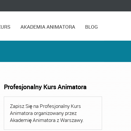
KURS
AKADEMIA ANIMATORA
BLOG
Profesjonalny Kurs Animatora
,
Kurs Animatora Czasu Wolnego Warszawa
,
Kurs Animato
Zapisz Się na Profesjonalny Kurs
Animatora organizowany przez
Akademię Animatora z Warszawy.