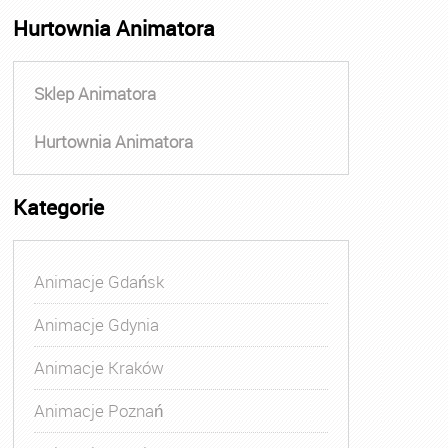
Hurtownia Animatora
Sklep Animatora
Hurtownia Animatora
Kategorie
Animacje Gdańsk
Animacje Gdynia
Animacje Kraków
Animacje Poznań