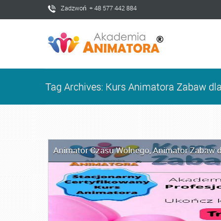
Zadzwoń + 48 577 442 884
Tag Archives: Kurs Animatora Zabaw dla
Animator Czasu Wolnego
,
Animator Zabaw d