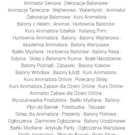
Animator Seniora
:
Dekoracje Balonowe
:
Animacje Taneczne
:
Wejherowo
:
Walentynki
:
Animator
:
Dekoracje Balonowe
:
Kurs Animatora
:
Balony z Helem
:
Anonse
:
Hurtownia Balonów
:
Kurs Animatora Gdańsk
:
Katalog Firm
:
Hurtownia Animatora
:
Balony
:
Balony Wejherowo
:
Akademia Animatora
:
Balony Warszawa
:
Bańki Mydlane
:
Hurtownia Balonów
:
Balony Reda
:
Gdynia
:
Sklep z Balonami Rumia
:
Boże Narodzenie
:
Balony Poznań
:
Zabawki
:
Balony Kraków
:
Balony Wrocław
:
Balony Łódź
:
Kurs Animatora
:
Kurs Animatora Online
:
Polecany Sklep
:
Kurs Animatora Zabaw dla Dzieci Online
:
Kurs Online
:
Animator Zabaw dla Dzieci Online
:
Wyszukiwarka Produktów
:
Bańki Mydlane
:
Balony
:
Płyn do Baniek
:
Fotobudka
:
Tatuaże
:
Sklep dla Animatora
:
Prezenty
:
Balony Foliowe
:
Ogłoszenia
:
Darmowe Ogłoszenia
:
Balony Urodzinowe
:
Bańki Mydlane
:
Artykuły Party
:
Ogłoszenia Warszawa
:
Strefa Animatora
:
Płyn do Baniek
:
Party Shop
: