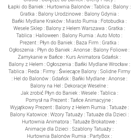
Łapki do Baniek
:
Hurtownia Balonów
:
Tablica
:
Balony
:
Gratka
:
Balony Urodzinowe
:
Balony Gdynia
:
Bańki Mydlane Kraków
:
Miasto Rumia
:
Fotobudka
:
Wesele Sklep
:
Balony z Helem Warszawa
:
Gratka
:
Tablica
:
Halloween
:
Balony Rumia
:
Auto Moto
:
Prezent
:
Płyn do Baniek
:
Baza Firm
:
Gratka
:
Ogłoszenia
:
Płyn do Baniek
:
Anonse
:
Balony Foliowe
:
Zamykanie w Bańce
:
Kurs Animatora Gdańsk
:
Balony z Helem
:
Ogłoszenia
:
Bańki Mydlane Wrocław
:
Tablica
:
Reda
:
Firmy
:
Świecące Balony
:
Solidne Firmy
:
Hel do Balonów
:
Gdańsk
:
Bańki Mydlane
:
Anonse
:
Balony na Hel
:
Dekoracje Weselne
:
Jak zrobić Płyn do Baniek
:
Wesele
:
Tablica
:
Pomysł na Prezent
:
Tańce Animacyjne
:
Wyjątkowy Prezent
:
Balony z Helem Rumia
:
Tatuaże
:
Balony Katowice
:
Wzory Tatuaży
:
Tatuaże dla Dzieci
:
Hurtownia Animatora
:
Tatuaże Brokatowe
:
Animacje dla Dzieci
:
Szablony Tatuaży
:
Hurtownia Balonów Rumia
:
PartyBox
: