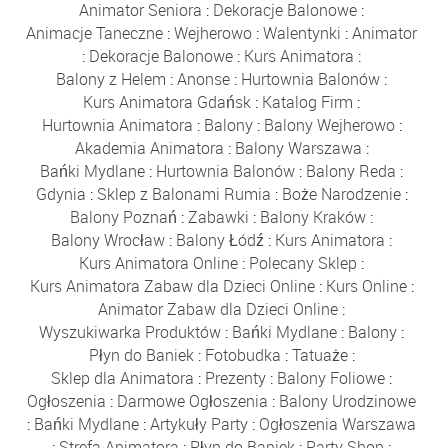
Animator Seniora
:
Dekoracje Balonowe
:
Animacje Taneczne
:
Wejherowo
:
Walentynki
:
Animator
:
Dekoracje Balonowe
:
Kurs Animatora
:
Balony z Helem
:
Anonse
:
Hurtownia Balonów
:
Kurs Animatora Gdańsk
:
Katalog Firm
:
Hurtownia Animatora
:
Balony
:
Balony Wejherowo
:
Akademia Animatora
:
Balony Warszawa
:
Bańki Mydlane
:
Hurtownia Balonów
:
Balony Reda
:
Gdynia
:
Sklep z Balonami Rumia
:
Boże Narodzenie
:
Balony Poznań
:
Zabawki
:
Balony Kraków
:
Balony Wrocław
:
Balony Łódź
:
Kurs Animatora
:
Kurs Animatora Online
:
Polecany Sklep
:
Kurs Animatora Zabaw dla Dzieci Online
:
Kurs Online
:
Animator Zabaw dla Dzieci Online
:
Wyszukiwarka Produktów
:
Bańki Mydlane
:
Balony
:
Płyn do Baniek
:
Fotobudka
:
Tatuaże
:
Sklep dla Animatora
:
Prezenty
:
Balony Foliowe
:
Ogłoszenia
:
Darmowe Ogłoszenia
:
Balony Urodzinowe
:
Bańki Mydlane
:
Artykuły Party
:
Ogłoszenia Warszawa
:
Strefa Animatora
:
Płyn do Baniek
:
Party Shop
: