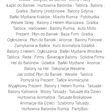
Łapki do Baniek
:
Hurtownia Balonów
:
Tablica
:
Balony
:
Gratka
:
Balony Urodzinowe
:
Balony Gdynia
:
Bańki Mydlane Kraków
:
Miasto Rumia
:
Fotobudka
:
Wesele Sklep
:
Balony z Helem Warszawa
:
Gratka
:
Tablica
:
Halloween
:
Balony Rumia
:
Auto Moto
:
Prezent
:
Płyn do Baniek
:
Baza Firm
:
Gratka
:
Ogłoszenia
:
Płyn do Baniek
:
Anonse
:
Balony Foliowe
:
Zamykanie w Bańce
:
Kurs Animatora Gdańsk
:
Balony z Helem
:
Ogłoszenia
:
Bańki Mydlane Wrocław
:
Tablica
:
Reda
:
Firmy
:
Świecące Balony
:
Solidne Firmy
:
Hel do Balonów
:
Gdańsk
:
Bańki Mydlane
:
Anonse
:
Balony na Hel
:
Dekoracje Weselne
:
Jak zrobić Płyn do Baniek
:
Wesele
:
Tablica
:
Pomysł na Prezent
:
Tańce Animacyjne
:
Wyjątkowy Prezent
:
Balony z Helem Rumia
:
Tatuaże
:
Balony Katowice
:
Wzory Tatuaży
:
Tatuaże dla Dzieci
:
Hurtownia Animatora
:
Tatuaże Brokatowe
:
Animacje dla Dzieci
:
Szablony Tatuaży
:
Hurtownia Balonów Rumia
:
PartyBox
: