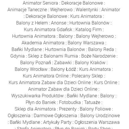
Animator Seniora
:
Dekoracje Balonowe
:
Animacje Taneczne
:
Wejherowo
:
Walentynki
:
Animator
:
Dekoracje Balonowe
:
Kurs Animatora
:
Balony z Helem
:
Anonse
:
Hurtownia Balonów
:
Kurs Animatora Gdańsk
:
Katalog Firm
:
Hurtownia Animatora
:
Balony
:
Balony Wejherowo
:
Akademia Animatora
:
Balony Warszawa
:
Bańki Mydlane
:
Hurtownia Balonów
:
Balony Reda
:
Gdynia
:
Sklep z Balonami Rumia
:
Boże Narodzenie
:
Balony Poznań
:
Zabawki
:
Balony Kraków
:
Balony Wrocław
:
Balony Łódź
:
Kurs Animatora
:
Kurs Animatora Online
:
Polecany Sklep
:
Kurs Animatora Zabaw dla Dzieci Online
:
Kurs Online
:
Animator Zabaw dla Dzieci Online
:
Wyszukiwarka Produktów
:
Bańki Mydlane
:
Balony
:
Płyn do Baniek
:
Fotobudka
:
Tatuaże
:
Sklep dla Animatora
:
Prezenty
:
Balony Foliowe
:
Ogłoszenia
:
Darmowe Ogłoszenia
:
Balony Urodzinowe
:
Bańki Mydlane
:
Artykuły Party
:
Ogłoszenia Warszawa
:
Strefa Animatora
:
Płyn do Baniek
:
Party Shop
: