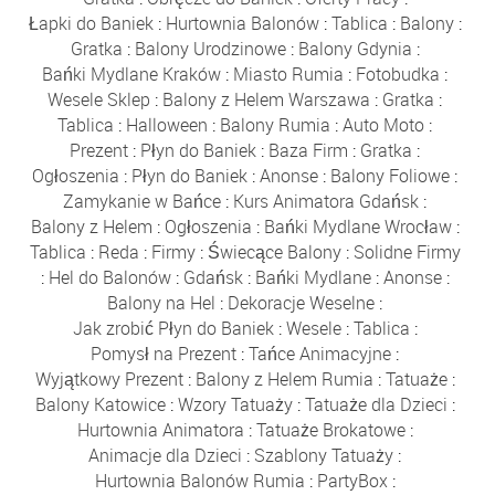
Łapki do Baniek
:
Hurtownia Balonów
:
Tablica
:
Balony
:
Gratka
:
Balony Urodzinowe
:
Balony Gdynia
:
Bańki Mydlane Kraków
:
Miasto Rumia
:
Fotobudka
:
Wesele Sklep
:
Balony z Helem Warszawa
:
Gratka
:
Tablica
:
Halloween
:
Balony Rumia
:
Auto Moto
:
Prezent
:
Płyn do Baniek
:
Baza Firm
:
Gratka
:
Ogłoszenia
:
Płyn do Baniek
:
Anonse
:
Balony Foliowe
:
Zamykanie w Bańce
:
Kurs Animatora Gdańsk
:
Balony z Helem
:
Ogłoszenia
:
Bańki Mydlane Wrocław
:
Tablica
:
Reda
:
Firmy
:
Świecące Balony
:
Solidne Firmy
:
Hel do Balonów
:
Gdańsk
:
Bańki Mydlane
:
Anonse
:
Balony na Hel
:
Dekoracje Weselne
:
Jak zrobić Płyn do Baniek
:
Wesele
:
Tablica
:
Pomysł na Prezent
:
Tańce Animacyjne
:
Wyjątkowy Prezent
:
Balony z Helem Rumia
:
Tatuaże
:
Balony Katowice
:
Wzory Tatuaży
:
Tatuaże dla Dzieci
:
Hurtownia Animatora
:
Tatuaże Brokatowe
:
Animacje dla Dzieci
:
Szablony Tatuaży
:
Hurtownia Balonów Rumia
:
PartyBox
: