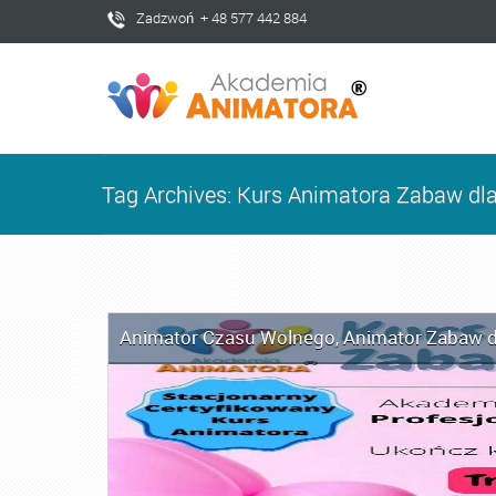
Zadzwoń + 48 577 442 884
Tag Archives: Kurs Animatora Zabaw dl
Animator Czasu Wolnego
,
Animator Zabaw d