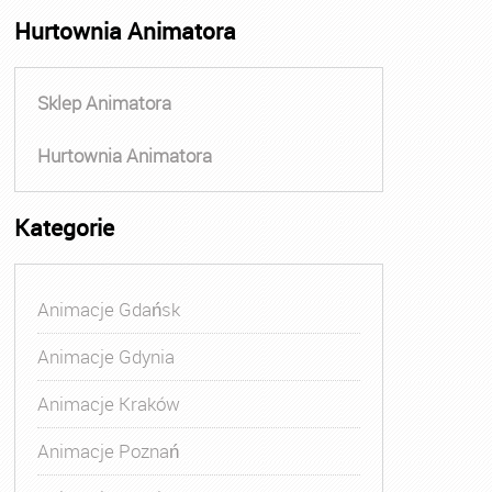
Hurtownia Animatora
Sklep Animatora
Hurtownia Animatora
Kategorie
Animacje Gdańsk
Animacje Gdynia
Animacje Kraków
Animacje Poznań