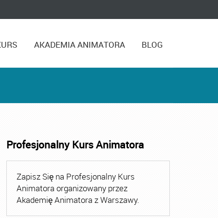
KURS
AKADEMIA ANIMATORA
BLOG
Profesjonalny Kurs Animatora
,
Kurs Animatora Czasu Wolnego Warszawa
,
Kurs Animato
Zapisz Się na Profesjonalny Kurs
Animatora organizowany przez
Akademię Animatora z Warszawy.