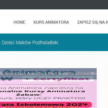
HOME
KURS ANIMATORA
ZAPISZ SIĘ NA 
a Dzieci Maków Podhalański
la Dzieci
,
Kurs Animatora
,
Kurs Animatora Czasu Wolnego