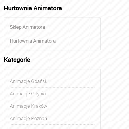
Hurtownia Animatora
Sklep Animatora
Hurtownia Animatora
Kategorie
Animacje Gdańsk
Animacje Gdynia
Animacje Kraków
Animacje Poznań