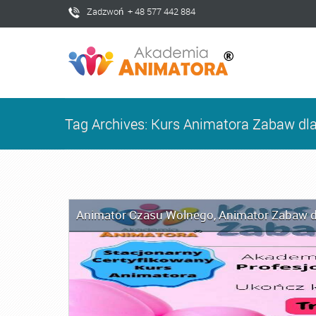
Zadzwoń + 48 577 442 884
Tag Archives: Kurs Animatora Zabaw dl
Animator Czasu Wolnego
,
Animator Zabaw d