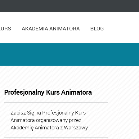
KURS
AKADEMIA ANIMATORA
BLOG
Profesjonalny Kurs Animatora
,
Kurs Animatora Czasu Wolnego Warszawa
,
Kurs Animato
Zapisz Się na Profesjonalny Kurs
Animatora organizowany przez
Akademię Animatora z Warszawy.