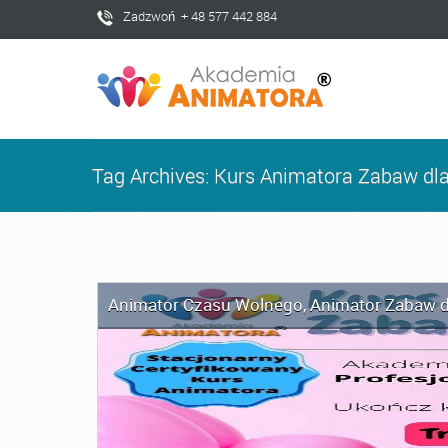
Zadzwoń + 48 577 442 884
Tag Archives: Kurs Animatora Zabaw dla
Animator Czasu Wolnego
,
Animator Zabaw d