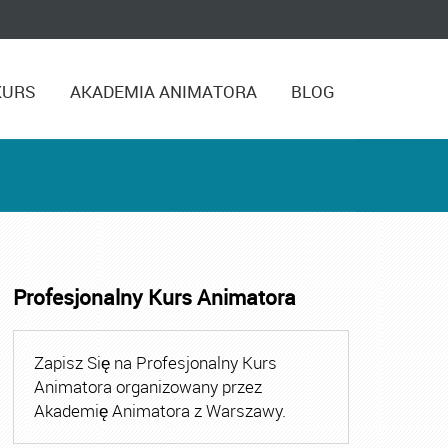
KURS
AKADEMIA ANIMATORA
BLOG
Profesjonalny Kurs Animatora
,
Kurs Animatora Czasu Wolnego Warszawa
,
Kurs Animato
Zapisz Się na Profesjonalny Kurs
Animatora organizowany przez
Akademię Animatora z Warszawy.