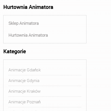
Hurtownia Animatora
Sklep Animatora
Hurtownia Animatora
Kategorie
Animacje Gdańsk
Animacje Gdynia
Animacje Kraków
Animacje Poznań