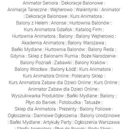
Animator Seniora
:
Dekoracje Balonowe
:
Animacje Taneczne
:
Wejherowo
:
Walentynki
:
Animator
:
Dekoracje Balonowe
:
Kurs Animatora
:
Balony z Helem
:
Anonse
:
Hurtownia Balonów
:
Kurs Animatora Gdańsk
:
Katalog Firm
:
Hurtownia Animatora
:
Balony
:
Balony Wejherowo
:
Akademia Animatora
:
Balony Warszawa
:
Bańki Mydlane
:
Hurtownia Balonów
:
Balony Reda
:
Gdynia
:
Sklep z Balonami Rumia
:
Boże Narodzenie
:
Balony Poznań
:
Zabawki
:
Balony Kraków
:
Balony Wrocław
:
Balony Łódź
:
Kurs Animatora
:
Kurs Animatora Online
:
Polecany Sklep
:
Kurs Animatora Zabaw dla Dzieci Online
:
Kurs Online
:
Animator Zabaw dla Dzieci Online
:
Wyszukiwarka Produktów
:
Bańki Mydlane
:
Balony
:
Płyn do Baniek
:
Fotobudka
:
Tatuaże
:
Sklep dla Animatora
:
Prezenty
:
Balony Foliowe
:
Ogłoszenia
:
Darmowe Ogłoszenia
:
Balony Urodzinowe
:
Bańki Mydlane
:
Artykuły Party
:
Ogłoszenia Warszawa
:
Strefa Animatora
:
Płyn do Baniek
:
Party Shop
: