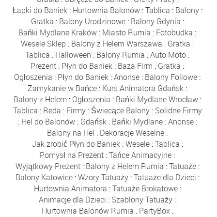
Łapki do Baniek
:
Hurtownia Balonów
:
Tablica
:
Balony
:
Gratka
:
Balony Urodzinowe
:
Balony Gdynia
:
Bańki Mydlane Kraków
:
Miasto Rumia
:
Fotobudka
:
Wesele Sklep
:
Balony z Helem Warszawa
:
Gratka
:
Tablica
:
Halloween
:
Balony Rumia
:
Auto Moto
:
Prezent
:
Płyn do Baniek
:
Baza Firm
:
Gratka
:
Ogłoszenia
:
Płyn do Baniek
:
Anonse
:
Balony Foliowe
:
Zamykanie w Bańce
:
Kurs Animatora Gdańsk
:
Balony z Helem
:
Ogłoszenia
:
Bańki Mydlane Wrocław
:
Tablica
:
Reda
:
Firmy
:
Świecące Balony
:
Solidne Firmy
:
Hel do Balonów
:
Gdańsk
:
Bańki Mydlane
:
Anonse
:
Balony na Hel
:
Dekoracje Weselne
:
Jak zrobić Płyn do Baniek
:
Wesele
:
Tablica
:
Pomysł na Prezent
:
Tańce Animacyjne
:
Wyjątkowy Prezent
:
Balony z Helem Rumia
:
Tatuaże
:
Balony Katowice
:
Wzory Tatuaży
:
Tatuaże dla Dzieci
:
Hurtownia Animatora
:
Tatuaże Brokatowe
:
Animacje dla Dzieci
:
Szablony Tatuaży
:
Hurtownia Balonów Rumia
:
PartyBox
: