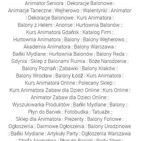
Animator Seniora
:
Dekoracje Balonowe
:
Animacje Taneczne
:
Wejherowo
:
Walentynki
:
Animator
:
Dekoracje Balonowe
:
Kurs Animatora
:
Balony z Helem
:
Anonse
:
Hurtownia Balonów
:
Kurs Animatora Gdańsk
:
Katalog Firm
:
Hurtownia Animatora
:
Balony
:
Balony Wejherowo
:
Akademia Animatora
:
Balony Warszawa
:
Bańki Mydlane
:
Hurtownia Balonów
:
Balony Reda
:
Gdynia
:
Sklep z Balonami Rumia
:
Boże Narodzenie
:
Balony Poznań
:
Zabawki
:
Balony Kraków
:
Balony Wrocław
:
Balony Łódź
:
Kurs Animatora
:
Kurs Animatora Online
:
Polecany Sklep
:
Kurs Animatora Zabaw dla Dzieci Online
:
Kurs Online
:
Animator Zabaw dla Dzieci Online
:
Wyszukiwarka Produktów
:
Bańki Mydlane
:
Balony
:
Płyn do Baniek
:
Fotobudka
:
Tatuaże
:
Sklep dla Animatora
:
Prezenty
:
Balony Foliowe
:
Ogłoszenia
:
Darmowe Ogłoszenia
:
Balony Urodzinowe
:
Bańki Mydlane
:
Artykuły Party
:
Ogłoszenia Warszawa
:
Strefa Animatora
:
Płyn do Baniek
:
Party Shop
: