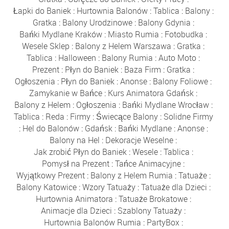
Łapki do Baniek
:
Hurtownia Balonów
:
Tablica
:
Balony
:
Gratka
:
Balony Urodzinowe
:
Balony Gdynia
:
Bańki Mydlane Kraków
:
Miasto Rumia
:
Fotobudka
:
Wesele Sklep
:
Balony z Helem Warszawa
:
Gratka
:
Tablica
:
Halloween
:
Balony Rumia
:
Auto Moto
:
Prezent
:
Płyn do Baniek
:
Baza Firm
:
Gratka
:
Ogłoszenia
:
Płyn do Baniek
:
Anonse
:
Balony Foliowe
:
Zamykanie w Bańce
:
Kurs Animatora Gdańsk
:
Balony z Helem
:
Ogłoszenia
:
Bańki Mydlane Wrocław
:
Tablica
:
Reda
:
Firmy
:
Świecące Balony
:
Solidne Firmy
:
Hel do Balonów
:
Gdańsk
:
Bańki Mydlane
:
Anonse
:
Balony na Hel
:
Dekoracje Weselne
:
Jak zrobić Płyn do Baniek
:
Wesele
:
Tablica
:
Pomysł na Prezent
:
Tańce Animacyjne
:
Wyjątkowy Prezent
:
Balony z Helem Rumia
:
Tatuaże
:
Balony Katowice
:
Wzory Tatuaży
:
Tatuaże dla Dzieci
:
Hurtownia Animatora
:
Tatuaże Brokatowe
:
Animacje dla Dzieci
:
Szablony Tatuaży
:
Hurtownia Balonów Rumia
:
PartyBox
: