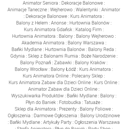
Animator Seniora
:
Dekoracje Balonowe
:
Animacje Taneczne
:
Wejherowo
:
Walentynki
:
Animator
:
Dekoracje Balonowe
:
Kurs Animatora
:
Balony z Helem
:
Anonse
:
Hurtownia Balonów
:
Kurs Animatora Gdańsk
:
Katalog Firm
:
Hurtownia Animatora
:
Balony
:
Balony Wejherowo
:
Akademia Animatora
:
Balony Warszawa
:
Bańki Mydlane
:
Hurtownia Balonów
:
Balony Reda
:
Gdynia
:
Sklep z Balonami Rumia
:
Boże Narodzenie
:
Balony Poznań
:
Zabawki
:
Balony Kraków
:
Balony Wrocław
:
Balony Łódź
:
Kurs Animatora
:
Kurs Animatora Online
:
Polecany Sklep
:
Kurs Animatora Zabaw dla Dzieci Online
:
Kurs Online
:
Animator Zabaw dla Dzieci Online
:
Wyszukiwarka Produktów
:
Bańki Mydlane
:
Balony
:
Płyn do Baniek
:
Fotobudka
:
Tatuaże
:
Sklep dla Animatora
:
Prezenty
:
Balony Foliowe
:
Ogłoszenia
:
Darmowe Ogłoszenia
:
Balony Urodzinowe
:
Bańki Mydlane
:
Artykuły Party
:
Ogłoszenia Warszawa
:
Strefa Animatora
:
Płyn do Baniek
:
Party Shop
: