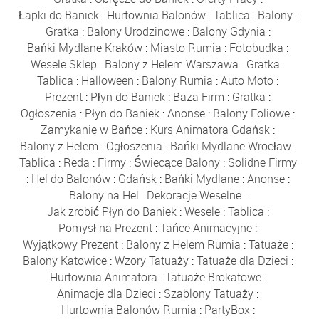
Łapki do Baniek
:
Hurtownia Balonów
:
Tablica
:
Balony
:
Gratka
:
Balony Urodzinowe
:
Balony Gdynia
:
Bańki Mydlane Kraków
:
Miasto Rumia
:
Fotobudka
:
Wesele Sklep
:
Balony z Helem Warszawa
:
Gratka
:
Tablica
:
Halloween
:
Balony Rumia
:
Auto Moto
:
Prezent
:
Płyn do Baniek
:
Baza Firm
:
Gratka
:
Ogłoszenia
:
Płyn do Baniek
:
Anonse
:
Balony Foliowe
:
Zamykanie w Bańce
:
Kurs Animatora Gdańsk
:
Balony z Helem
:
Ogłoszenia
:
Bańki Mydlane Wrocław
:
Tablica
:
Reda
:
Firmy
:
Świecące Balony
:
Solidne Firmy
:
Hel do Balonów
:
Gdańsk
:
Bańki Mydlane
:
Anonse
:
Balony na Hel
:
Dekoracje Weselne
:
Jak zrobić Płyn do Baniek
:
Wesele
:
Tablica
:
Pomysł na Prezent
:
Tańce Animacyjne
:
Wyjątkowy Prezent
:
Balony z Helem Rumia
:
Tatuaże
:
Balony Katowice
:
Wzory Tatuaży
:
Tatuaże dla Dzieci
:
Hurtownia Animatora
:
Tatuaże Brokatowe
:
Animacje dla Dzieci
:
Szablony Tatuaży
:
Hurtownia Balonów Rumia
:
PartyBox
: