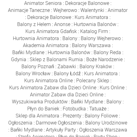
Animator Seniora
:
Dekoracje Balonowe
:
Animacje Taneczne
:
Wejherowo
:
Walentynki
:
Animator
:
Dekoracje Balonowe
:
Kurs Animatora
:
Balony z Helem
:
Anonse
:
Hurtownia Balonów
:
Kurs Animatora Gdańsk
:
Katalog Firm
:
Hurtownia Animatora
:
Balony
:
Balony Wejherowo
:
Akademia Animatora
:
Balony Warszawa
:
Bańki Mydlane
:
Hurtownia Balonów
:
Balony Reda
:
Gdynia
:
Sklep z Balonami Rumia
:
Boże Narodzenie
:
Balony Poznań
:
Zabawki
:
Balony Kraków
:
Balony Wrocław
:
Balony Łódź
:
Kurs Animatora
:
Kurs Animatora Online
:
Polecany Sklep
:
Kurs Animatora Zabaw dla Dzieci Online
:
Kurs Online
:
Animator Zabaw dla Dzieci Online
:
Wyszukiwarka Produktów
:
Bańki Mydlane
:
Balony
:
Płyn do Baniek
:
Fotobudka
:
Tatuaże
:
Sklep dla Animatora
:
Prezenty
:
Balony Foliowe
:
Ogłoszenia
:
Darmowe Ogłoszenia
:
Balony Urodzinowe
:
Bańki Mydlane
:
Artykuły Party
:
Ogłoszenia Warszawa
:
Strefa Animatora
:
Płyn do Baniek
:
Party Shop
: