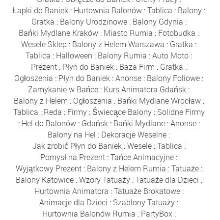
Łapki do Baniek
:
Hurtownia Balonów
:
Tablica
:
Balony
:
Gratka
:
Balony Urodzinowe
:
Balony Gdynia
:
Bańki Mydlane Kraków
:
Miasto Rumia
:
Fotobudka
:
Wesele Sklep
:
Balony z Helem Warszawa
:
Gratka
:
Tablica
:
Halloween
:
Balony Rumia
:
Auto Moto
:
Prezent
:
Płyn do Baniek
:
Baza Firm
:
Gratka
:
Ogłoszenia
:
Płyn do Baniek
:
Anonse
:
Balony Foliowe
:
Zamykanie w Bańce
:
Kurs Animatora Gdańsk
:
Balony z Helem
:
Ogłoszenia
:
Bańki Mydlane Wrocław
:
Tablica
:
Reda
:
Firmy
:
Świecące Balony
:
Solidne Firmy
:
Hel do Balonów
:
Gdańsk
:
Bańki Mydlane
:
Anonse
:
Balony na Hel
:
Dekoracje Weselne
:
Jak zrobić Płyn do Baniek
:
Wesele
:
Tablica
:
Pomysł na Prezent
:
Tańce Animacyjne
:
Wyjątkowy Prezent
:
Balony z Helem Rumia
:
Tatuaże
:
Balony Katowice
:
Wzory Tatuaży
:
Tatuaże dla Dzieci
:
Hurtownia Animatora
:
Tatuaże Brokatowe
:
Animacje dla Dzieci
:
Szablony Tatuaży
:
Hurtownia Balonów Rumia
:
PartyBox
: