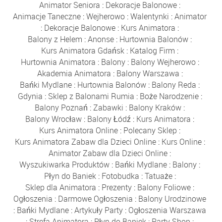
Animator Seniora
:
Dekoracje Balonowe
:
Animacje Taneczne
:
Wejherowo
:
Walentynki
:
Animator
:
Dekoracje Balonowe
:
Kurs Animatora
:
Balony z Helem
:
Anonse
:
Hurtownia Balonów
:
Kurs Animatora Gdańsk
:
Katalog Firm
:
Hurtownia Animatora
:
Balony
:
Balony Wejherowo
:
Akademia Animatora
:
Balony Warszawa
:
Bańki Mydlane
:
Hurtownia Balonów
:
Balony Reda
:
Gdynia
:
Sklep z Balonami Rumia
:
Boże Narodzenie
:
Balony Poznań
:
Zabawki
:
Balony Kraków
:
Balony Wrocław
:
Balony Łódź
:
Kurs Animatora
:
Kurs Animatora Online
:
Polecany Sklep
:
Kurs Animatora Zabaw dla Dzieci Online
:
Kurs Online
:
Animator Zabaw dla Dzieci Online
:
Wyszukiwarka Produktów
:
Bańki Mydlane
:
Balony
:
Płyn do Baniek
:
Fotobudka
:
Tatuaże
:
Sklep dla Animatora
:
Prezenty
:
Balony Foliowe
:
Ogłoszenia
:
Darmowe Ogłoszenia
:
Balony Urodzinowe
:
Bańki Mydlane
:
Artykuły Party
:
Ogłoszenia Warszawa
:
Strefa Animatora
:
Płyn do Baniek
:
Party Shop
: