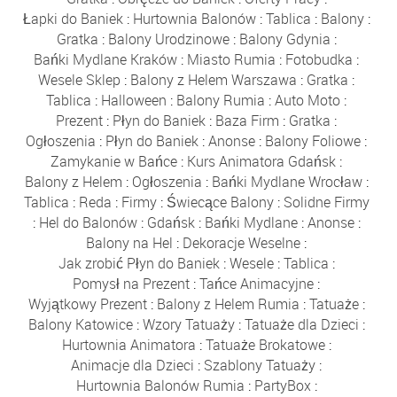
Łapki do Baniek
:
Hurtownia Balonów
:
Tablica
:
Balony
:
Gratka
:
Balony Urodzinowe
:
Balony Gdynia
:
Bańki Mydlane Kraków
:
Miasto Rumia
:
Fotobudka
:
Wesele Sklep
:
Balony z Helem Warszawa
:
Gratka
:
Tablica
:
Halloween
:
Balony Rumia
:
Auto Moto
:
Prezent
:
Płyn do Baniek
:
Baza Firm
:
Gratka
:
Ogłoszenia
:
Płyn do Baniek
:
Anonse
:
Balony Foliowe
:
Zamykanie w Bańce
:
Kurs Animatora Gdańsk
:
Balony z Helem
:
Ogłoszenia
:
Bańki Mydlane Wrocław
:
Tablica
:
Reda
:
Firmy
:
Świecące Balony
:
Solidne Firmy
:
Hel do Balonów
:
Gdańsk
:
Bańki Mydlane
:
Anonse
:
Balony na Hel
:
Dekoracje Weselne
:
Jak zrobić Płyn do Baniek
:
Wesele
:
Tablica
:
Pomysł na Prezent
:
Tańce Animacyjne
:
Wyjątkowy Prezent
:
Balony z Helem Rumia
:
Tatuaże
:
Balony Katowice
:
Wzory Tatuaży
:
Tatuaże dla Dzieci
:
Hurtownia Animatora
:
Tatuaże Brokatowe
:
Animacje dla Dzieci
:
Szablony Tatuaży
:
Hurtownia Balonów Rumia
:
PartyBox
: