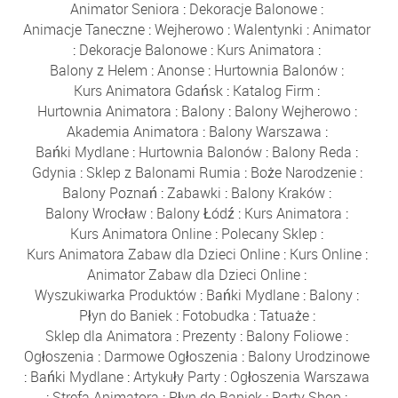
Animator Seniora
:
Dekoracje Balonowe
:
Animacje Taneczne
:
Wejherowo
:
Walentynki
:
Animator
:
Dekoracje Balonowe
:
Kurs Animatora
:
Balony z Helem
:
Anonse
:
Hurtownia Balonów
:
Kurs Animatora Gdańsk
:
Katalog Firm
:
Hurtownia Animatora
:
Balony
:
Balony Wejherowo
:
Akademia Animatora
:
Balony Warszawa
:
Bańki Mydlane
:
Hurtownia Balonów
:
Balony Reda
:
Gdynia
:
Sklep z Balonami Rumia
:
Boże Narodzenie
:
Balony Poznań
:
Zabawki
:
Balony Kraków
:
Balony Wrocław
:
Balony Łódź
:
Kurs Animatora
:
Kurs Animatora Online
:
Polecany Sklep
:
Kurs Animatora Zabaw dla Dzieci Online
:
Kurs Online
:
Animator Zabaw dla Dzieci Online
:
Wyszukiwarka Produktów
:
Bańki Mydlane
:
Balony
:
Płyn do Baniek
:
Fotobudka
:
Tatuaże
:
Sklep dla Animatora
:
Prezenty
:
Balony Foliowe
:
Ogłoszenia
:
Darmowe Ogłoszenia
:
Balony Urodzinowe
:
Bańki Mydlane
:
Artykuły Party
:
Ogłoszenia Warszawa
:
Strefa Animatora
:
Płyn do Baniek
:
Party Shop
: