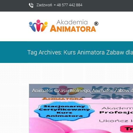
Zadzwoń + 48 577 442 884
Tag Archives: Kurs Animatora Zabaw dla
Animator Czasu Wolnego
,
Animator Zabaw d