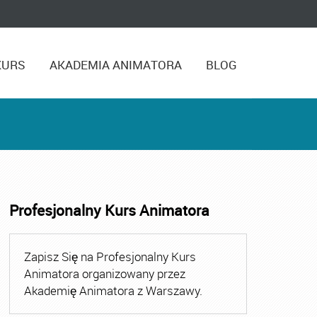
KURS
AKADEMIA ANIMATORA
BLOG
Profesjonalny Kurs Animatora
,
Kurs Animatora Czasu Wolnego Warszawa
,
Kurs Animato
Zapisz Się na Profesjonalny Kurs
Animatora organizowany przez
Akademię Animatora z Warszawy.