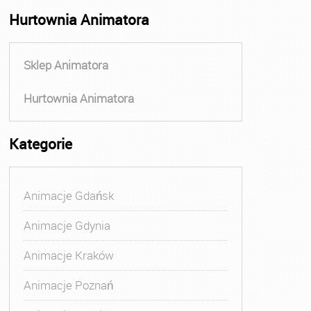
Hurtownia Animatora
Sklep Animatora
Hurtownia Animatora
Kategorie
Animacje Gdańsk
Animacje Gdynia
Animacje Kraków
Animacje Poznań