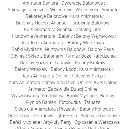
Animator Seniora
:
Dekoracje Balonowe
:
Animacje Taneczne
:
Wejherowo
:
Walentynki
:
Animator
:
Dekoracje Balonowe
:
Kurs Animatora
:
Balony z Helem
:
Anonse
:
Hurtownia Balonów
:
Kurs Animatora Gdańsk
:
Katalog Firm
:
Hurtownia Animatora
:
Balony
:
Balony Wejherowo
:
Akademia Animatora
:
Balony Warszawa
:
Bańki Mydlane
:
Hurtownia Balonów
:
Balony Reda
:
Gdynia
:
Sklep z Balonami Rumia
:
Boże Narodzenie
:
Balony Poznań
:
Zabawki
:
Balony Kraków
:
Balony Wrocław
:
Balony Łódź
:
Kurs Animatora
:
Kurs Animatora Online
:
Polecany Sklep
:
Kurs Animatora Zabaw dla Dzieci Online
:
Kurs Online
:
Animator Zabaw dla Dzieci Online
:
Wyszukiwarka Produktów
:
Bańki Mydlane
:
Balony
:
Płyn do Baniek
:
Fotobudka
:
Tatuaże
:
Sklep dla Animatora
:
Prezenty
:
Balony Foliowe
:
Ogłoszenia
:
Darmowe Ogłoszenia
:
Balony Urodzinowe
:
Bańki Mydlane
:
Artykuły Party
:
Ogłoszenia Warszawa
:
Strefa Animatora
:
Płyn do Baniek
:
Party Shop
: