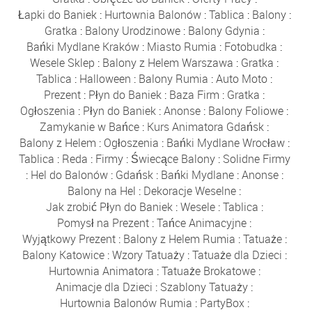
Łapki do Baniek
:
Hurtownia Balonów
:
Tablica
:
Balony
:
Gratka
:
Balony Urodzinowe
:
Balony Gdynia
:
Bańki Mydlane Kraków
:
Miasto Rumia
:
Fotobudka
:
Wesele Sklep
:
Balony z Helem Warszawa
:
Gratka
:
Tablica
:
Halloween
:
Balony Rumia
:
Auto Moto
:
Prezent
:
Płyn do Baniek
:
Baza Firm
:
Gratka
:
Ogłoszenia
:
Płyn do Baniek
:
Anonse
:
Balony Foliowe
:
Zamykanie w Bańce
:
Kurs Animatora Gdańsk
:
Balony z Helem
:
Ogłoszenia
:
Bańki Mydlane Wrocław
:
Tablica
:
Reda
:
Firmy
:
Świecące Balony
:
Solidne Firmy
:
Hel do Balonów
:
Gdańsk
:
Bańki Mydlane
:
Anonse
:
Balony na Hel
:
Dekoracje Weselne
:
Jak zrobić Płyn do Baniek
:
Wesele
:
Tablica
:
Pomysł na Prezent
:
Tańce Animacyjne
:
Wyjątkowy Prezent
:
Balony z Helem Rumia
:
Tatuaże
:
Balony Katowice
:
Wzory Tatuaży
:
Tatuaże dla Dzieci
:
Hurtownia Animatora
:
Tatuaże Brokatowe
:
Animacje dla Dzieci
:
Szablony Tatuaży
:
Hurtownia Balonów Rumia
:
PartyBox
: