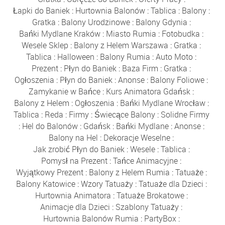
Łapki do Baniek
:
Hurtownia Balonów
:
Tablica
:
Balony
:
Gratka
:
Balony Urodzinowe
:
Balony Gdynia
:
Bańki Mydlane Kraków
:
Miasto Rumia
:
Fotobudka
:
Wesele Sklep
:
Balony z Helem Warszawa
:
Gratka
:
Tablica
:
Halloween
:
Balony Rumia
:
Auto Moto
:
Prezent
:
Płyn do Baniek
:
Baza Firm
:
Gratka
:
Ogłoszenia
:
Płyn do Baniek
:
Anonse
:
Balony Foliowe
:
Zamykanie w Bańce
:
Kurs Animatora Gdańsk
:
Balony z Helem
:
Ogłoszenia
:
Bańki Mydlane Wrocław
:
Tablica
:
Reda
:
Firmy
:
Świecące Balony
:
Solidne Firmy
:
Hel do Balonów
:
Gdańsk
:
Bańki Mydlane
:
Anonse
:
Balony na Hel
:
Dekoracje Weselne
:
Jak zrobić Płyn do Baniek
:
Wesele
:
Tablica
:
Pomysł na Prezent
:
Tańce Animacyjne
:
Wyjątkowy Prezent
:
Balony z Helem Rumia
:
Tatuaże
:
Balony Katowice
:
Wzory Tatuaży
:
Tatuaże dla Dzieci
:
Hurtownia Animatora
:
Tatuaże Brokatowe
:
Animacje dla Dzieci
:
Szablony Tatuaży
:
Hurtownia Balonów Rumia
:
PartyBox
: