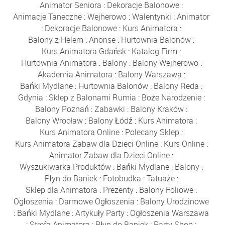
Animator Seniora
:
Dekoracje Balonowe
:
Animacje Taneczne
:
Wejherowo
:
Walentynki
:
Animator
:
Dekoracje Balonowe
:
Kurs Animatora
:
Balony z Helem
:
Anonse
:
Hurtownia Balonów
:
Kurs Animatora Gdańsk
:
Katalog Firm
:
Hurtownia Animatora
:
Balony
:
Balony Wejherowo
:
Akademia Animatora
:
Balony Warszawa
:
Bańki Mydlane
:
Hurtownia Balonów
:
Balony Reda
:
Gdynia
:
Sklep z Balonami Rumia
:
Boże Narodzenie
:
Balony Poznań
:
Zabawki
:
Balony Kraków
:
Balony Wrocław
:
Balony Łódź
:
Kurs Animatora
:
Kurs Animatora Online
:
Polecany Sklep
:
Kurs Animatora Zabaw dla Dzieci Online
:
Kurs Online
:
Animator Zabaw dla Dzieci Online
:
Wyszukiwarka Produktów
:
Bańki Mydlane
:
Balony
:
Płyn do Baniek
:
Fotobudka
:
Tatuaże
:
Sklep dla Animatora
:
Prezenty
:
Balony Foliowe
:
Ogłoszenia
:
Darmowe Ogłoszenia
:
Balony Urodzinowe
:
Bańki Mydlane
:
Artykuły Party
:
Ogłoszenia Warszawa
:
Strefa Animatora
:
Płyn do Baniek
:
Party Shop
: