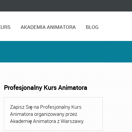
KURS
AKADEMIA ANIMATORA
BLOG
Profesjonalny Kurs Animatora
,
Kurs Animatora Czasu Wolnego Warszawa
,
Kurs Animato
Zapisz Się na Profesjonalny Kurs
Animatora organizowany przez
Akademię Animatora z Warszawy.