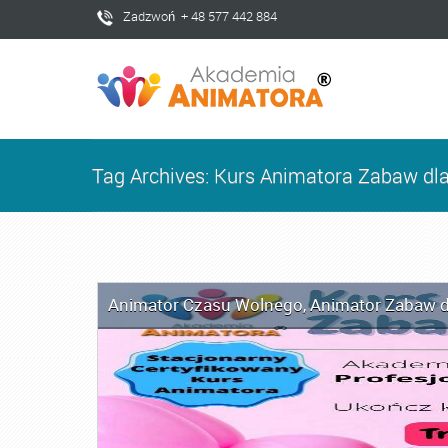
Zadzwoń + 48 577 442 884
Tag Archives: Kurs Animatora Zabaw dla
Animator Czasu Wolnego
,
Animator Zabaw d