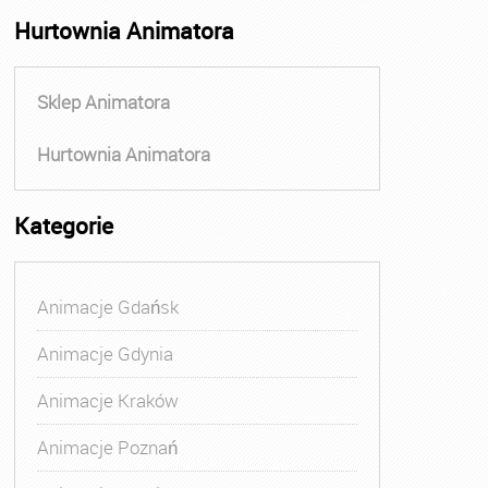
Hurtownia Animatora
Sklep Animatora
Hurtownia Animatora
Kategorie
Animacje Gdańsk
Animacje Gdynia
Animacje Kraków
Animacje Poznań