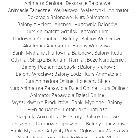
Animator Seniora
:
Dekoracje Balonowe
:
Animacje Taneczne
:
Wejherowo
:
Walentynki
:
Animator
:
Dekoracje Balonowe
:
Kurs Animatora
:
Balony z Helem
:
Anonse
:
Hurtownia Balonów
:
Kurs Animatora Gdańsk
:
Katalog Firm
:
Hurtownia Animatora
:
Balony
:
Balony Wejherowo
:
Akademia Animatora
:
Balony Warszawa
:
Bańki Mydlane
:
Hurtownia Balonów
:
Balony Reda
:
Gdynia
:
Sklep z Balonami Rumia
:
Boże Narodzenie
:
Balony Poznań
:
Zabawki
:
Balony Kraków
:
Balony Wrocław
:
Balony Łódź
:
Kurs Animatora
:
Kurs Animatora Online
:
Polecany Sklep
:
Kurs Animatora Zabaw dla Dzieci Online
:
Kurs Online
:
Animator Zabaw dla Dzieci Online
:
Wyszukiwarka Produktów
:
Bańki Mydlane
:
Balony
:
Płyn do Baniek
:
Fotobudka
:
Tatuaże
:
Sklep dla Animatora
:
Prezenty
:
Balony Foliowe
:
Ogłoszenia
:
Darmowe Ogłoszenia
:
Balony Urodzinowe
:
Bańki Mydlane
:
Artykuły Party
:
Ogłoszenia Warszawa
:
Strefa Animatora
:
Płyn do Baniek
:
Party Shop
: