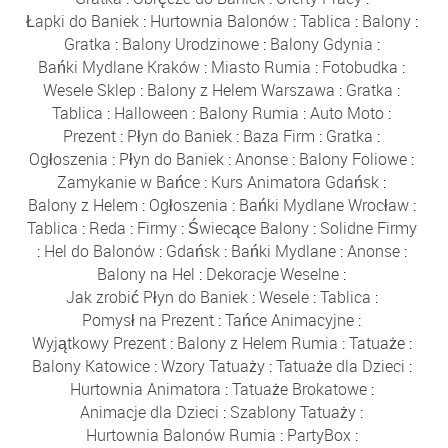
Łapki do Baniek
:
Hurtownia Balonów
:
Tablica
:
Balony
:
Gratka
:
Balony Urodzinowe
:
Balony Gdynia
:
Bańki Mydlane Kraków
:
Miasto Rumia
:
Fotobudka
:
Wesele Sklep
:
Balony z Helem Warszawa
:
Gratka
:
Tablica
:
Halloween
:
Balony Rumia
:
Auto Moto
:
Prezent
:
Płyn do Baniek
:
Baza Firm
:
Gratka
:
Ogłoszenia
:
Płyn do Baniek
:
Anonse
:
Balony Foliowe
:
Zamykanie w Bańce
:
Kurs Animatora Gdańsk
:
Balony z Helem
:
Ogłoszenia
:
Bańki Mydlane Wrocław
:
Tablica
:
Reda
:
Firmy
:
Świecące Balony
:
Solidne Firmy
:
Hel do Balonów
:
Gdańsk
:
Bańki Mydlane
:
Anonse
:
Balony na Hel
:
Dekoracje Weselne
:
Jak zrobić Płyn do Baniek
:
Wesele
:
Tablica
:
Pomysł na Prezent
:
Tańce Animacyjne
:
Wyjątkowy Prezent
:
Balony z Helem Rumia
:
Tatuaże
:
Balony Katowice
:
Wzory Tatuaży
:
Tatuaże dla Dzieci
:
Hurtownia Animatora
:
Tatuaże Brokatowe
:
Animacje dla Dzieci
:
Szablony Tatuaży
:
Hurtownia Balonów Rumia
:
PartyBox
: