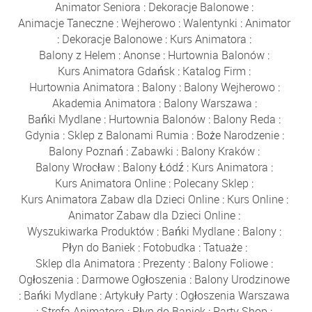
Animator Seniora
:
Dekoracje Balonowe
:
Animacje Taneczne
:
Wejherowo
:
Walentynki
:
Animator
:
Dekoracje Balonowe
:
Kurs Animatora
:
Balony z Helem
:
Anonse
:
Hurtownia Balonów
:
Kurs Animatora Gdańsk
:
Katalog Firm
:
Hurtownia Animatora
:
Balony
:
Balony Wejherowo
:
Akademia Animatora
:
Balony Warszawa
:
Bańki Mydlane
:
Hurtownia Balonów
:
Balony Reda
:
Gdynia
:
Sklep z Balonami Rumia
:
Boże Narodzenie
:
Balony Poznań
:
Zabawki
:
Balony Kraków
:
Balony Wrocław
:
Balony Łódź
:
Kurs Animatora
:
Kurs Animatora Online
:
Polecany Sklep
:
Kurs Animatora Zabaw dla Dzieci Online
:
Kurs Online
:
Animator Zabaw dla Dzieci Online
:
Wyszukiwarka Produktów
:
Bańki Mydlane
:
Balony
:
Płyn do Baniek
:
Fotobudka
:
Tatuaże
:
Sklep dla Animatora
:
Prezenty
:
Balony Foliowe
:
Ogłoszenia
:
Darmowe Ogłoszenia
:
Balony Urodzinowe
:
Bańki Mydlane
:
Artykuły Party
:
Ogłoszenia Warszawa
:
Strefa Animatora
:
Płyn do Baniek
:
Party Shop
: