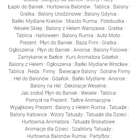
Łapki do Baniek
:
Hurtownia Balonów
:
Tablica
:
Balony
:
Gratka
:
Balony Urodzinowe
:
Balony Gdynia
:
Bańki Mydlane Kraków
:
Miasto Rumia
:
Fotobudka
:
Wesele Sklep
:
Balony z Helem Warszawa
:
Gratka
:
Tablica
:
Halloween
:
Balony Rumia
:
Auto Moto
:
Prezent
:
Płyn do Baniek
:
Baza Firm
:
Gratka
:
Ogłoszenia
:
Płyn do Baniek
:
Anonse
:
Balony Foliowe
:
Zamykanie w Bańce
:
Kurs Animatora Gdańsk
:
Balony z Helem
:
Ogłoszenia
:
Bańki Mydlane Wrocław
:
Tablica
:
Reda
:
Firmy
:
Świecące Balony
:
Solidne Firmy
:
Hel do Balonów
:
Gdańsk
:
Bańki Mydlane
:
Anonse
:
Balony na Hel
:
Dekoracje Weselne
:
Jak zrobić Płyn do Baniek
:
Wesele
:
Tablica
:
Pomysł na Prezent
:
Tańce Animacyjne
:
Wyjątkowy Prezent
:
Balony z Helem Rumia
:
Tatuaże
:
Balony Katowice
:
Wzory Tatuaży
:
Tatuaże dla Dzieci
:
Hurtownia Animatora
:
Tatuaże Brokatowe
:
Animacje dla Dzieci
:
Szablony Tatuaży
:
Hurtownia Balonów Rumia
:
PartyBox
: