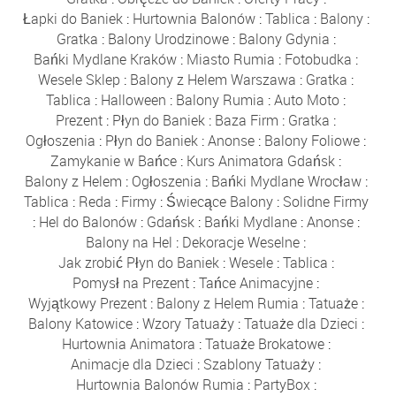
Łapki do Baniek
:
Hurtownia Balonów
:
Tablica
:
Balony
:
Gratka
:
Balony Urodzinowe
:
Balony Gdynia
:
Bańki Mydlane Kraków
:
Miasto Rumia
:
Fotobudka
:
Wesele Sklep
:
Balony z Helem Warszawa
:
Gratka
:
Tablica
:
Halloween
:
Balony Rumia
:
Auto Moto
:
Prezent
:
Płyn do Baniek
:
Baza Firm
:
Gratka
:
Ogłoszenia
:
Płyn do Baniek
:
Anonse
:
Balony Foliowe
:
Zamykanie w Bańce
:
Kurs Animatora Gdańsk
:
Balony z Helem
:
Ogłoszenia
:
Bańki Mydlane Wrocław
:
Tablica
:
Reda
:
Firmy
:
Świecące Balony
:
Solidne Firmy
:
Hel do Balonów
:
Gdańsk
:
Bańki Mydlane
:
Anonse
:
Balony na Hel
:
Dekoracje Weselne
:
Jak zrobić Płyn do Baniek
:
Wesele
:
Tablica
:
Pomysł na Prezent
:
Tańce Animacyjne
:
Wyjątkowy Prezent
:
Balony z Helem Rumia
:
Tatuaże
:
Balony Katowice
:
Wzory Tatuaży
:
Tatuaże dla Dzieci
:
Hurtownia Animatora
:
Tatuaże Brokatowe
:
Animacje dla Dzieci
:
Szablony Tatuaży
:
Hurtownia Balonów Rumia
:
PartyBox
: