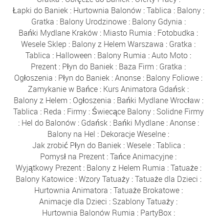
Łapki do Baniek
:
Hurtownia Balonów
:
Tablica
:
Balony
:
Gratka
:
Balony Urodzinowe
:
Balony Gdynia
:
Bańki Mydlane Kraków
:
Miasto Rumia
:
Fotobudka
:
Wesele Sklep
:
Balony z Helem Warszawa
:
Gratka
:
Tablica
:
Halloween
:
Balony Rumia
:
Auto Moto
:
Prezent
:
Płyn do Baniek
:
Baza Firm
:
Gratka
:
Ogłoszenia
:
Płyn do Baniek
:
Anonse
:
Balony Foliowe
:
Zamykanie w Bańce
:
Kurs Animatora Gdańsk
:
Balony z Helem
:
Ogłoszenia
:
Bańki Mydlane Wrocław
:
Tablica
:
Reda
:
Firmy
:
Świecące Balony
:
Solidne Firmy
:
Hel do Balonów
:
Gdańsk
:
Bańki Mydlane
:
Anonse
:
Balony na Hel
:
Dekoracje Weselne
:
Jak zrobić Płyn do Baniek
:
Wesele
:
Tablica
:
Pomysł na Prezent
:
Tańce Animacyjne
:
Wyjątkowy Prezent
:
Balony z Helem Rumia
:
Tatuaże
:
Balony Katowice
:
Wzory Tatuaży
:
Tatuaże dla Dzieci
:
Hurtownia Animatora
:
Tatuaże Brokatowe
:
Animacje dla Dzieci
:
Szablony Tatuaży
:
Hurtownia Balonów Rumia
:
PartyBox
: