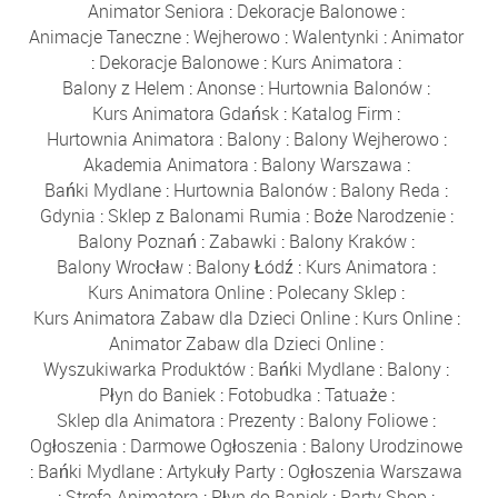
Animator Seniora
:
Dekoracje Balonowe
:
Animacje Taneczne
:
Wejherowo
:
Walentynki
:
Animator
:
Dekoracje Balonowe
:
Kurs Animatora
:
Balony z Helem
:
Anonse
:
Hurtownia Balonów
:
Kurs Animatora Gdańsk
:
Katalog Firm
:
Hurtownia Animatora
:
Balony
:
Balony Wejherowo
:
Akademia Animatora
:
Balony Warszawa
:
Bańki Mydlane
:
Hurtownia Balonów
:
Balony Reda
:
Gdynia
:
Sklep z Balonami Rumia
:
Boże Narodzenie
:
Balony Poznań
:
Zabawki
:
Balony Kraków
:
Balony Wrocław
:
Balony Łódź
:
Kurs Animatora
:
Kurs Animatora Online
:
Polecany Sklep
:
Kurs Animatora Zabaw dla Dzieci Online
:
Kurs Online
:
Animator Zabaw dla Dzieci Online
:
Wyszukiwarka Produktów
:
Bańki Mydlane
:
Balony
:
Płyn do Baniek
:
Fotobudka
:
Tatuaże
:
Sklep dla Animatora
:
Prezenty
:
Balony Foliowe
:
Ogłoszenia
:
Darmowe Ogłoszenia
:
Balony Urodzinowe
:
Bańki Mydlane
:
Artykuły Party
:
Ogłoszenia Warszawa
:
Strefa Animatora
:
Płyn do Baniek
:
Party Shop
: