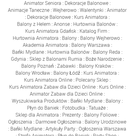
Animator Seniora
:
Dekoracje Balonowe
:
Animacje Taneczne
:
Wejherowo
:
Walentynki
:
Animator
:
Dekoracje Balonowe
:
Kurs Animatora
:
Balony z Helem
:
Anonse
:
Hurtownia Balonów
:
Kurs Animatora Gdańsk
:
Katalog Firm
:
Hurtownia Animatora
:
Balony
:
Balony Wejherowo
:
Akademia Animatora
:
Balony Warszawa
:
Bańki Mydlane
:
Hurtownia Balonów
:
Balony Reda
:
Gdynia
:
Sklep z Balonami Rumia
:
Boże Narodzenie
:
Balony Poznań
:
Zabawki
:
Balony Kraków
:
Balony Wrocław
:
Balony Łódź
:
Kurs Animatora
:
Kurs Animatora Online
:
Polecany Sklep
:
Kurs Animatora Zabaw dla Dzieci Online
:
Kurs Online
:
Animator Zabaw dla Dzieci Online
:
Wyszukiwarka Produktów
:
Bańki Mydlane
:
Balony
:
Płyn do Baniek
:
Fotobudka
:
Tatuaże
:
Sklep dla Animatora
:
Prezenty
:
Balony Foliowe
:
Ogłoszenia
:
Darmowe Ogłoszenia
:
Balony Urodzinowe
:
Bańki Mydlane
:
Artykuły Party
:
Ogłoszenia Warszawa
:
Strefa Animatora
:
Płyn do Baniek
:
Party Shop
: