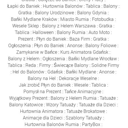
Łapki do Baniek
:
Hurtownia Balonów
:
Tablica
:
Balony
:
Gratka
:
Balony Urodzinowe
:
Balony Gdynia
:
Bańki Mydlane Kraków
:
Miasto Rumia
:
Fotobudka
:
Wesele Sklep
:
Balony z Helem Warszawa
:
Gratka
:
Tablica
:
Halloween
:
Balony Rumia
:
Auto Moto
:
Prezent
:
Płyn do Baniek
:
Baza Firm
:
Gratka
:
Ogłoszenia
:
Płyn do Baniek
:
Anonse
:
Balony Foliowe
:
Zamykanie w Bańce
:
Kurs Animatora Gdańsk
:
Balony z Helem
:
Ogłoszenia
:
Bańki Mydlane Wrocław
:
Tablica
:
Reda
:
Firmy
:
Świecące Balony
:
Solidne Firmy
:
Hel do Balonów
:
Gdańsk
:
Bańki Mydlane
:
Anonse
:
Balony na Hel
:
Dekoracje Weselne
:
Jak zrobić Płyn do Baniek
:
Wesele
:
Tablica
:
Pomysł na Prezent
:
Tańce Animacyjne
:
Wyjątkowy Prezent
:
Balony z Helem Rumia
:
Tatuaże
:
Balony Katowice
:
Wzory Tatuaży
:
Tatuaże dla Dzieci
:
Hurtownia Animatora
:
Tatuaże Brokatowe
:
Animacje dla Dzieci
:
Szablony Tatuaży
:
Hurtownia Balonów Rumia
:
PartyBox
: