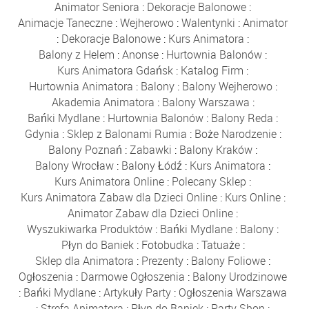
Animator Seniora
:
Dekoracje Balonowe
:
Animacje Taneczne
:
Wejherowo
:
Walentynki
:
Animator
:
Dekoracje Balonowe
:
Kurs Animatora
:
Balony z Helem
:
Anonse
:
Hurtownia Balonów
:
Kurs Animatora Gdańsk
:
Katalog Firm
:
Hurtownia Animatora
:
Balony
:
Balony Wejherowo
:
Akademia Animatora
:
Balony Warszawa
:
Bańki Mydlane
:
Hurtownia Balonów
:
Balony Reda
:
Gdynia
:
Sklep z Balonami Rumia
:
Boże Narodzenie
:
Balony Poznań
:
Zabawki
:
Balony Kraków
:
Balony Wrocław
:
Balony Łódź
:
Kurs Animatora
:
Kurs Animatora Online
:
Polecany Sklep
:
Kurs Animatora Zabaw dla Dzieci Online
:
Kurs Online
:
Animator Zabaw dla Dzieci Online
:
Wyszukiwarka Produktów
:
Bańki Mydlane
:
Balony
:
Płyn do Baniek
:
Fotobudka
:
Tatuaże
:
Sklep dla Animatora
:
Prezenty
:
Balony Foliowe
:
Ogłoszenia
:
Darmowe Ogłoszenia
:
Balony Urodzinowe
:
Bańki Mydlane
:
Artykuły Party
:
Ogłoszenia Warszawa
:
Strefa Animatora
:
Płyn do Baniek
:
Party Shop
: