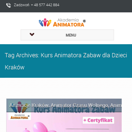
Zadzwoń + 48 577 442 884
MENU
Tag Archives: Kurs Animatora Zabaw dla Dzieci
Kraków
Animacje Kraków
,
Animator Czasu Wolnego
,
Animator