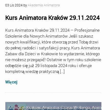
03
Lis
2024
by
Akademia Animatora
Kurs Animatora Kraków 29.11.2024
Kurs Animatora Kraków 29.11.2024 – Profesjonalne
Szkolenie dla Nowych Animatorów Jeśli szukasz
nowych kwalifikacji, które otworzą przed Tobą drzwi
do pełnej radości i satysfakcji pracy, Kurs Animatora
Zabaw dla Dzieci w Krakowie to wydarzenie, którego
nie możesz przegapić! Ostatnie w tym roku szkolenie
odbędzie się już 29 listopada 2024 roku i oferuje
kompletną wiedzę praktyczną […]
Więcej
Animacje Kraków
,
Animator Czasu Wolnego
,
Animator