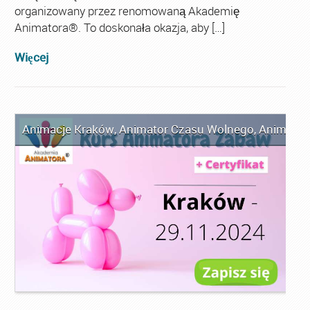
organizowany przez renomowaną Akademię
Animatora®. To doskonała okazja, aby […]
Więcej
Animacje Kraków
,
Animator Czasu Wolnego
,
Animator