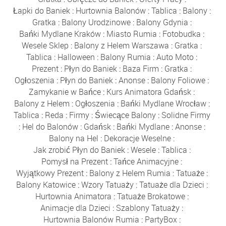
Łapki do Baniek
:
Hurtownia Balonów
:
Tablica
:
Balony
:
Gratka
:
Balony Urodzinowe
:
Balony Gdynia
:
Bańki Mydlane Kraków
:
Miasto Rumia
:
Fotobudka
:
Wesele Sklep
:
Balony z Helem Warszawa
:
Gratka
:
Tablica
:
Halloween
:
Balony Rumia
:
Auto Moto
:
Prezent
:
Płyn do Baniek
:
Baza Firm
:
Gratka
:
Ogłoszenia
:
Płyn do Baniek
:
Anonse
:
Balony Foliowe
:
Zamykanie w Bańce
:
Kurs Animatora Gdańsk
:
Balony z Helem
:
Ogłoszenia
:
Bańki Mydlane Wrocław
:
Tablica
:
Reda
:
Firmy
:
Świecące Balony
:
Solidne Firmy
:
Hel do Balonów
:
Gdańsk
:
Bańki Mydlane
:
Anonse
:
Balony na Hel
:
Dekoracje Weselne
:
Jak zrobić Płyn do Baniek
:
Wesele
:
Tablica
:
Pomysł na Prezent
:
Tańce Animacyjne
:
Wyjątkowy Prezent
:
Balony z Helem Rumia
:
Tatuaże
:
Balony Katowice
:
Wzory Tatuaży
:
Tatuaże dla Dzieci
:
Hurtownia Animatora
:
Tatuaże Brokatowe
:
Animacje dla Dzieci
:
Szablony Tatuaży
:
Hurtownia Balonów Rumia
:
PartyBox
: