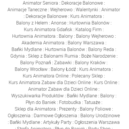
Animator Seniora
:
Dekoracje Balonowe
:
Animacje Taneczne
:
Wejherowo
:
Walentynki
:
Animator
:
Dekoracje Balonowe
:
Kurs Animatora
:
Balony z Helem
:
Anonse
:
Hurtownia Balonów
:
Kurs Animatora Gdańsk
:
Katalog Firm
:
Hurtownia Animatora
:
Balony
:
Balony Wejherowo
:
Akademia Animatora
:
Balony Warszawa
:
Bańki Mydlane
:
Hurtownia Balonów
:
Balony Reda
:
Gdynia
:
Sklep z Balonami Rumia
:
Boże Narodzenie
:
Balony Poznań
:
Zabawki
:
Balony Kraków
:
Balony Wrocław
:
Balony Łódź
:
Kurs Animatora
:
Kurs Animatora Online
:
Polecany Sklep
:
Kurs Animatora Zabaw dla Dzieci Online
:
Kurs Online
:
Animator Zabaw dla Dzieci Online
:
Wyszukiwarka Produktów
:
Bańki Mydlane
:
Balony
:
Płyn do Baniek
:
Fotobudka
:
Tatuaże
:
Sklep dla Animatora
:
Prezenty
:
Balony Foliowe
:
Ogłoszenia
:
Darmowe Ogłoszenia
:
Balony Urodzinowe
:
Bańki Mydlane
:
Artykuły Party
:
Ogłoszenia Warszawa
:
Strefa Animatora
:
Płyn do Baniek
:
Party Shop
: