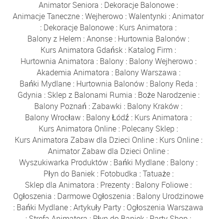
Animator Seniora
:
Dekoracje Balonowe
:
Animacje Taneczne
:
Wejherowo
:
Walentynki
:
Animator
:
Dekoracje Balonowe
:
Kurs Animatora
:
Balony z Helem
:
Anonse
:
Hurtownia Balonów
:
Kurs Animatora Gdańsk
:
Katalog Firm
:
Hurtownia Animatora
:
Balony
:
Balony Wejherowo
:
Akademia Animatora
:
Balony Warszawa
:
Bańki Mydlane
:
Hurtownia Balonów
:
Balony Reda
:
Gdynia
:
Sklep z Balonami Rumia
:
Boże Narodzenie
:
Balony Poznań
:
Zabawki
:
Balony Kraków
:
Balony Wrocław
:
Balony Łódź
:
Kurs Animatora
:
Kurs Animatora Online
:
Polecany Sklep
:
Kurs Animatora Zabaw dla Dzieci Online
:
Kurs Online
:
Animator Zabaw dla Dzieci Online
:
Wyszukiwarka Produktów
:
Bańki Mydlane
:
Balony
:
Płyn do Baniek
:
Fotobudka
:
Tatuaże
:
Sklep dla Animatora
:
Prezenty
:
Balony Foliowe
:
Ogłoszenia
:
Darmowe Ogłoszenia
:
Balony Urodzinowe
:
Bańki Mydlane
:
Artykuły Party
:
Ogłoszenia Warszawa
:
Strefa Animatora
:
Płyn do Baniek
:
Party Shop
: