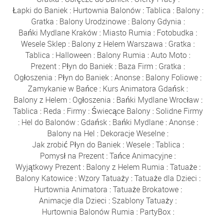
Łapki do Baniek
:
Hurtownia Balonów
:
Tablica
:
Balony
:
Gratka
:
Balony Urodzinowe
:
Balony Gdynia
:
Bańki Mydlane Kraków
:
Miasto Rumia
:
Fotobudka
:
Wesele Sklep
:
Balony z Helem Warszawa
:
Gratka
:
Tablica
:
Halloween
:
Balony Rumia
:
Auto Moto
:
Prezent
:
Płyn do Baniek
:
Baza Firm
:
Gratka
:
Ogłoszenia
:
Płyn do Baniek
:
Anonse
:
Balony Foliowe
:
Zamykanie w Bańce
:
Kurs Animatora Gdańsk
:
Balony z Helem
:
Ogłoszenia
:
Bańki Mydlane Wrocław
:
Tablica
:
Reda
:
Firmy
:
Świecące Balony
:
Solidne Firmy
:
Hel do Balonów
:
Gdańsk
:
Bańki Mydlane
:
Anonse
:
Balony na Hel
:
Dekoracje Weselne
:
Jak zrobić Płyn do Baniek
:
Wesele
:
Tablica
:
Pomysł na Prezent
:
Tańce Animacyjne
:
Wyjątkowy Prezent
:
Balony z Helem Rumia
:
Tatuaże
:
Balony Katowice
:
Wzory Tatuaży
:
Tatuaże dla Dzieci
:
Hurtownia Animatora
:
Tatuaże Brokatowe
:
Animacje dla Dzieci
:
Szablony Tatuaży
:
Hurtownia Balonów Rumia
:
PartyBox
: